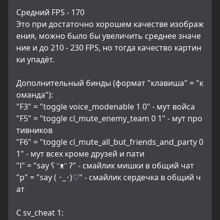
Средний FPS - 170
Это при достаточно хорошем качестве изображ
ения, можно было бы увеличить среднее значе
ние и до 210 - 230 FPS, но тогда качество картин
ки упадёт.
Дополнительный бинды (формат "клавиша" = "к
оманда"):
"F3" = "toggle voice_modenable 1 0" - мут войса
"F5" = "toggle cl_mute_enemy_team 0 1" - мут про
тивников
"F6" = "toggle cl_mute_all_but_friends_and_party 0 
1" - мут всех кроме друзей и пати
"l" = "say ʕ ᵔᴥᵔ ʔ" - смайлик мишки в общий чат
"p" = "say ( ･_･)♡" - смайлик сердечка в общий ч
ат
С sv_cheat 1: