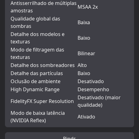
Antisserrilhado de múltiplas
MSAA 2x
amostras
Qualidade global das
Baixa
sombras
Detalhe dos modelos e
Baixo
texturas
Modo de filtragem das
Bilinear
texturas
Detalhe dos sombreadores
Alto
Detalhe das partículas
Baixo
Oclusão de ambiente
Desativado
High Dynamic Range
Desempenho
Desativado (maior
FidelityFX Super Resolution
qualidade)
Modo de baixa latência
Ativado
(NVIDIA Reflex)
Binds