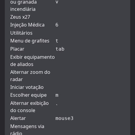
ou granada
v
incendiária
Zeus x27
Injeção Médica
6
Utilitários
Menu de grafites
t
Placar
tab
Exibir equipamento
de aliados
Alternar zoom do
radar
Iniciar votação
Escolher equipe
m
Alternar exibição
`
do console
Alertar
mouse3
Mensagens via
rádio