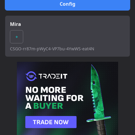
Config
Mira
CSGO-rr87m-pWyC4-VP7bu-4YwWS-eat4N