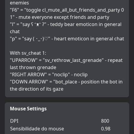
enemies
"F6" = "toggle cl_mute_all_but_friends_and_party 0 
1" - mute everyone except friends and party
"l" = "say ʕ ᵔᴥᵔ ʔ" - teddy bear emoticon in general 
chat
"p" = "say ( ･_･)♡" - heart emoticon in general chat
With sv_cheat 1:
"UPARROW" = "sv_rethrow_last_grenade" - repeat 
last thrown grenade
"RIGHT ARROW" = "noclip" - noclip
"DOWN ARROW" = "bot_place - position the bot in 
the direction of its gaze
Mouse Settings
DPI
800
Sensibilidade do mouse
0.98