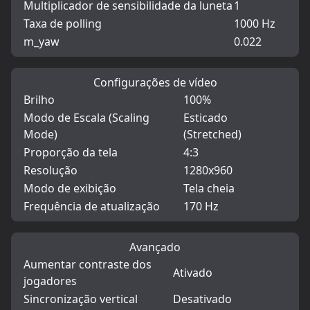
Multiplicador de sensibilidade da luneta
1
Taxa de polling
1000 Hz
m_yaw
0.022
Configurações de vídeo
Brilho
100%
Modo de Escala (Scaling
Esticado
Mode)
(Stretched)
Proporção da tela
4:3
Resolução
1280x960
Modo de exibição
Tela cheia
Frequência de atualização
170 Hz
Avançado
Aumentar contraste dos
Ativado
jogadores
Sincronização vertical
Desativado