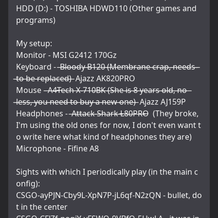
HDD (D:) - TOSHIBA HDWD110 (Other games and 
programs)
My setup:
Monitor - MSI G2412 170Gz
Keyboard -  ̶B̶l̶o̶o̶d̶y̶ ̶B̶1̶2̶0̶ ̶(̶M̶e̶m̶b̶r̶a̶n̶e̶ ̶c̶r̶a̶p̶,̶ ̶n̶e̶e̶d̶s̶ 
̶t̶o̶ ̶b̶e̶ ̶r̶e̶p̶l̶a̶c̶e̶d̶)̶  Ajazz AK820PRO
Mouse - ̶A̶4̶T̶e̶c̶h̶ ̶X̶-̶7̶1̶0̶B̶K̶ ̶(̶S̶h̶e̶ ̶i̶s̶ ̶8̶ ̶y̶e̶a̶r̶s̶ ̶o̶l̶d̶,̶ ̶n̶o̶ 
̶l̶e̶s̶s̶,̶ ̶y̶o̶u̶ ̶n̶e̶e̶d̶ ̶t̶o̶ ̶b̶u̶y̶ ̶a̶ ̶n̶e̶w̶ ̶o̶n̶e̶)̶  Ajazz AJ159P
Headphones -  ̶A̶t̶t̶a̶c̶k̶ ̶S̶h̶a̶r̶k̶ ̶L̶8̶0̶P̶R̶O̶  (They broke, 
I'm using the old ones for now, I don't even want t
o write here what kind of headphones they are)
Microphone - Fifine A8
Sights with which I periodically play (in the main c
onfig):
CSGO-ayPJN-Cby9L-XpN7P-jL6qf-N2zQN - bullet, do
t in the center