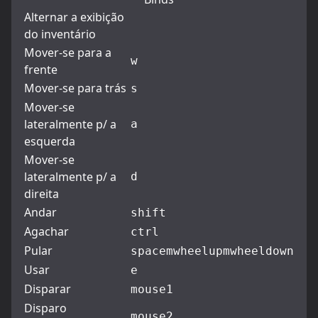
Alternar a exibição
do inventário
Mover-se para a
w
frente
Mover-se para trás
s
Mover-se
lateralmente p/ a
a
esquerda
Mover-se
lateralmente p/ a
d
direita
Andar
shift
Agachar
ctrl
Pular
space
mwheelup
mwheeldown
Usar
e
Disparar
mouse1
Disparo
mouse2