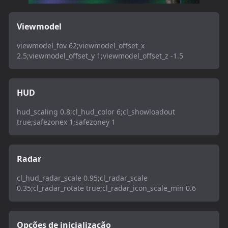
Viewmodel
viewmodel_fov 62;viewmodel_offset_x
2.5;viewmodel_offset_y 1;viewmodel_offset_z -1.5
HUD
hud_scaling 0.8;cl_hud_color 6;cl_showloadout
true;safezonex 1;safezoney 1
Radar
cl_hud_radar_scale 0.95;cl_radar_scale
0.35;cl_radar_rotate true;cl_radar_icon_scale_min 0.6
Opções de inicialização