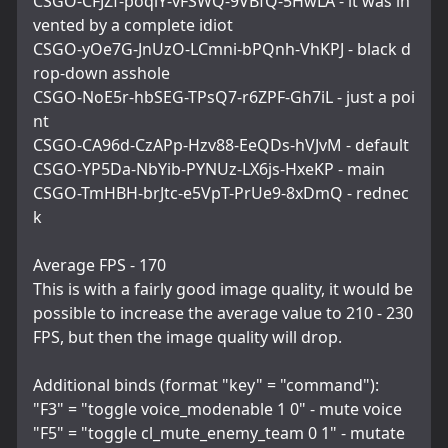
CSGO-CFJZf-poqiY-vFSWQ-9VBfQ-5HwLA - it was in
vented by a complete idiot
CSGO-yOe7G-JnUzO-LCmni-bPQnh-VhKPJ - black d
rop-down asshole
CSGO-NoE5r-hbSEG-TPsQ7-r6ZPF-Gh7iL - just a poi
nt
CSGO-CA96d-CzAPp-Hzv88-EeQDs-hVJvM - default
CSGO-YP5Da-NbYib-PYNUz-LX6js-HxeKP - main
CSGO-TmHBH-brJtc-e5VpT-PrUe9-8xDmQ - rednec
k
Average FPS - 170
This is with a fairly good image quality, it would be 
possible to increase the average value to 210 - 230 
FPS, but then the image quality will drop.
Additional binds (format "key" = "command"):
"F3" = "toggle voice_modenable 1 0" - mute voice
"F5" = "toggle cl_mute_enemy_team 0 1" - mutate 