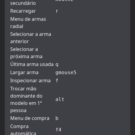
secundário
Recarregar
r
Menu de armas
radial
Selecionar a arma
anterior
Selecionar a
próxima arma
Última arma usada
q
Largar arma
g
mouse5
Inspecionar arma
f
Trocar mão
dominante do
alt
modelo em 1ª
pessoa
Menu de compra
b
Compra
f4
automática