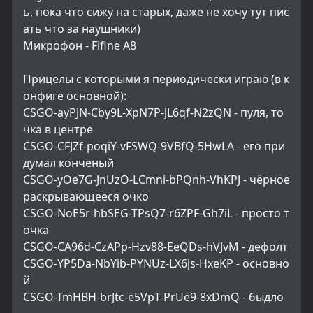
ь, пока что сижу на старых, даже не хочу тут пис
ать что за наушники)
Микрофон - Fifine A8
Прицелы с которыми я периодически играю (в к
онфиге основной):
CSGO-ayPJN-Cby9L-XpN7P-jL6qf-N2zQN - пуля, то
чка в центре
CSGO-CFJZf-poqiY-vFSWQ-9VBfQ-5HwLA - его при
думал конченый
CSGO-yOe7G-JnUzO-LCmni-bPQnh-VhKPJ - чёрное 
раскрывающееся очко
CSGO-NoE5r-hbSEG-TPsQ7-r6ZPF-Gh7iL - просто т
очка
CSGO-CA96d-CzAPp-Hzv88-EeQDs-hVJvM - дефолт
CSGO-YP5Da-NbYib-PYNUz-LX6js-HxeKP - основно
й
CSGO-TmHBH-brJtc-e5VpT-PrUe9-8xDmQ - быдло