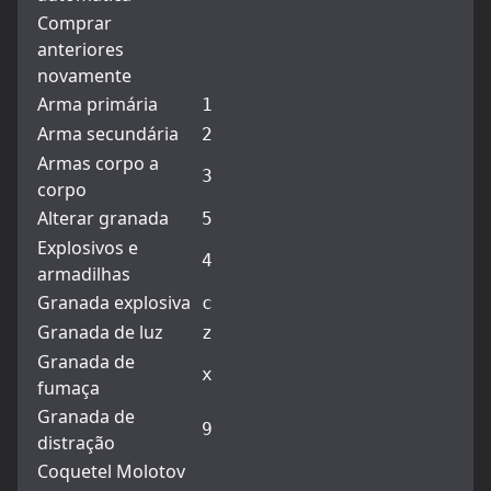
Comprar
anteriores
novamente
Arma primária
1
Arma secundária
2
Armas corpo a
3
corpo
Alterar granada
5
Explosivos e
4
armadilhas
Granada explosiva
c
Granada de luz
z
Granada de
x
fumaça
Granada de
9
distração
Coquetel Molotov