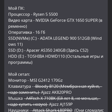
Мой ПК:
Процессор - Rysen 5 5500
Видео карта - NVIDIA GeForce GTX 1650 SUPER (в
ременно)
Оперативка - 16 Гб
SSD(NVMe) (C:) - ADATA LEGEND 900 512GB (Wind
ows 11)
SSD (D:) - Apacer AS350 240GB (Здесь CS2)
HDD (E:) - TOSHIBA HDWD110 (Остальные игры и 
программы)
Мой сетап:
Монитор - MSI G2412 170Gz
Клавиатура -  ̶B̶l̶o̶o̶d̶y̶ ̶B̶1̶2̶0̶ ̶(̶М̶е̶м̶б̶р̶а̶н̶н̶а̶я̶ ̶х̶у̶й̶н̶я̶,̶ 
̶н̶а̶д̶о̶ ̶з̶а̶м̶е̶н̶и̶т̶ь̶)̶  Ajazz AK820PRO
Мышка - ̶A̶4̶T̶e̶c̶h̶ ̶X̶-̶7̶1̶0̶B̶K̶ ̶(̶Е̶й̶ ̶л̶е̶т̶ ̶8̶,̶ ̶н̶е̶ ̶м̶е̶н̶ь̶ш̶е̶,̶ 
̶н̶а̶д̶о̶ ̶к̶у̶п̶и̶т̶ь̶ ̶н̶о̶в̶у̶ю̶)̶  Ajazz AJ159P
Наушники -  ̶A̶t̶t̶a̶c̶k̶ ̶S̶h̶a̶r̶k̶ ̶L̶8̶0̶P̶R̶O̶  (Они сломалис