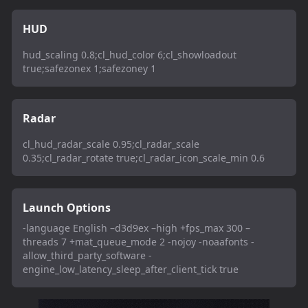
HUD
hud_scaling 0.8;cl_hud_color 6;cl_showloadout
true;safezonex 1;safezoney 1
Radar
cl_hud_radar_scale 0.95;cl_radar_scale
0.35;cl_radar_rotate true;cl_radar_icon_scale_min 0.6
Launch Options
-language English –d3d9ex –high +fps_max 300 –
threads 7 +mat_queue_mode 2 -nojoy -noaafonts -
allow_third_party_software -
engine_low_latency_sleep_after_client_tick true