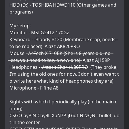
HDD (D:) - TOSHIBA HDWD110 (Other games and 
programs)
My setup:
Monitor - MSI G2412 170Gz
Keyboard -  ̶B̶l̶o̶o̶d̶y̶ ̶B̶1̶2̶0̶ ̶(̶M̶e̶m̶b̶r̶a̶n̶e̶ ̶c̶r̶a̶p̶,̶ ̶n̶e̶e̶d̶s̶ 
̶t̶o̶ ̶b̶e̶ ̶r̶e̶p̶l̶a̶c̶e̶d̶)̶  Ajazz AK820PRO
Mouse - ̶A̶4̶T̶e̶c̶h̶ ̶X̶-̶7̶1̶0̶B̶K̶ ̶(̶S̶h̶e̶ ̶i̶s̶ ̶8̶ ̶y̶e̶a̶r̶s̶ ̶o̶l̶d̶,̶ ̶n̶o̶ 
̶l̶e̶s̶s̶,̶ ̶y̶o̶u̶ ̶n̶e̶e̶d̶ ̶t̶o̶ ̶b̶u̶y̶ ̶a̶ ̶n̶e̶w̶ ̶o̶n̶e̶)̶  Ajazz AJ159P
Headphones -  ̶A̶t̶t̶a̶c̶k̶ ̶S̶h̶a̶r̶k̶ ̶L̶8̶0̶P̶R̶O̶  (They broke, 
I'm using the old ones for now, I don't even want t
o write here what kind of headphones they are)
Microphone - Fifine A8
Sights with which I periodically play (in the main c
onfig):
CSGO-ayPJN-Cby9L-XpN7P-jL6qf-N2zQN - bullet, do
t in the center