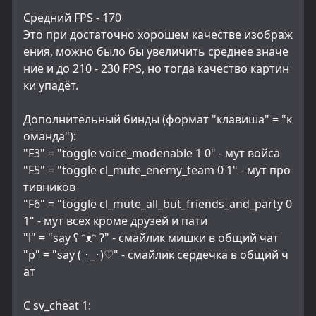
Средний FPS - 170
Это при достаточно хорошем качестве изображ
ения, можно было бы увеличить среднее значе
ние и до 210 - 230 FPS, но тогда качество картин
ки упадёт.
Дополнительный бинды (формат "клавиша" = "к
оманда"):
"F3" = "toggle voice_modenable 1 0" - мут войса
"F5" = "toggle cl_mute_enemy_team 0 1" - мут про
тивников
"F6" = "toggle cl_mute_all_but_friends_and_party 0 
1" - мут всех кроме друзей и пати
"l" = "say ʕ ᵔᴥᵔ ʔ" - смайлик мишки в общий чат
"p" = "say ( ･_･)♡" - смайлик сердечка в общий ч
ат
С sv_cheat 1: