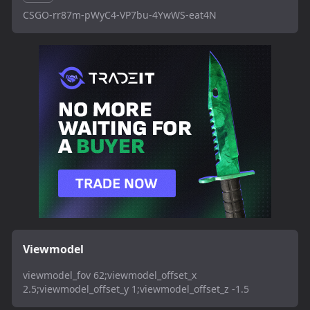
CSGO-rr87m-pWyC4-VP7bu-4YwWS-eat4N
Viewmodel
viewmodel_fov 62;viewmodel_offset_x
2.5;viewmodel_offset_y 1;viewmodel_offset_z -1.5