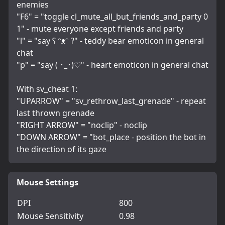
enemies
"F6" = "toggle cl_mute_all_but_friends_and_party 0 
1" - mute everyone except friends and party
"l" = "say ʕ ᵔᴥᵔ ʔ" - teddy bear emoticon in general 
chat
"p" = "say ( ･_･)♡" - heart emoticon in general chat
With sv_cheat 1:
"UPARROW" = "sv_rethrow_last_grenade" - repeat 
last thrown grenade
"RIGHT ARROW" = "noclip" - noclip
"DOWN ARROW" = "bot_place - position the bot in 
the direction of its gaze
Mouse Settings
DPI
800
Mouse Sensitivity
0.98