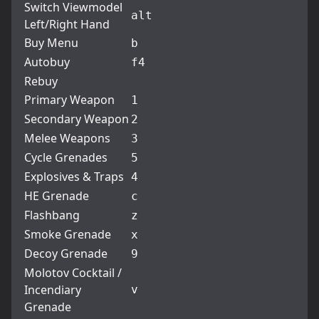
Switch Viewmodel
alt
Left/Right Hand
Buy Menu
b
Autobuy
f4
Rebuy
Primary Weapon
1
Secondary Weapon
2
Melee Weapons
3
Cycle Grenades
5
Explosives & Traps
4
HE Grenade
c
Flashbang
z
Smoke Grenade
x
Decoy Grenade
9
Molotov Cocktail /
Incendiary
v
Grenade