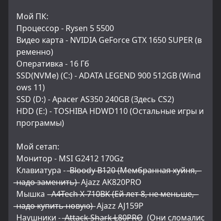
Мой ПК:
Процессор - Rysen 5 5500
Видео карта - NVIDIA GeForce GTX 1650 SUPER (в
ременно)
Оперативка - 16 Гб
SSD(NVMe) (C:) - ADATA LEGEND 900 512GB (Wind
ows 11)
SSD (D:) - Apacer AS350 240GB (Здесь CS2)
HDD (E:) - TOSHIBA HDWD110 (Остальные игры и 
программы)
Мой сетап:
Монитор - MSI G2412 170Gz
Клавиатура -  ̶B̶l̶o̶o̶d̶y̶ ̶B̶1̶2̶0̶ ̶(̶М̶е̶м̶б̶р̶а̶н̶н̶а̶я̶ ̶х̶у̶й̶н̶я̶,̶ 
̶н̶а̶д̶о̶ ̶з̶а̶м̶е̶н̶и̶т̶ь̶)̶  Ajazz AK820PRO
Мышка - ̶A̶4̶T̶e̶c̶h̶ ̶X̶-̶7̶1̶0̶B̶K̶ ̶(̶Е̶й̶ ̶л̶е̶т̶ ̶8̶,̶ ̶н̶е̶ ̶м̶е̶н̶ь̶ш̶е̶,̶ 
̶н̶а̶д̶о̶ ̶к̶у̶п̶и̶т̶ь̶ ̶н̶о̶в̶у̶ю̶)̶  Ajazz AJ159P
Наушники -  ̶A̶t̶t̶a̶c̶k̶ ̶S̶h̶a̶r̶k̶ ̶L̶8̶0̶P̶R̶O̶  (Они сломалис