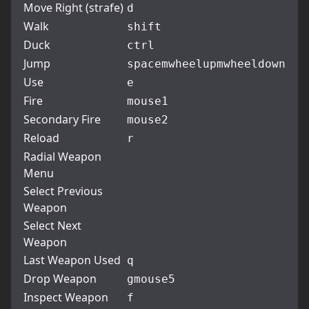
Move Right (strafe)
d
Walk
shift
Duck
ctrl
Jump
space
mwheelup
mwheeldown
Use
e
Fire
mouse1
Secondary Fire
mouse2
Reload
r
Radial Weapon
Menu
Select Previous
Weapon
Select Next
Weapon
Last Weapon Used
q
Drop Weapon
g
mouse5
Inspect Weapon
f