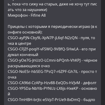
ь, пока что сижу на старых, даже не хочу тут пис
ать что за наушники)
Микрофон - Fifine A8
Прицелы с которыми я периодически играю (в к
онфиге основной):
CSGO-ayPJN-Cby9L-XpN7P-jL6qf-N2zQN - пуля, то
чка в центре
CSGO-CFJZf-poqiY-vFSWQ-9VBfQ-5HwLA - его при
думал конченый
CSGO-yOe7G-JnUzO-LCmni-bPQnh-VhKPJ - чёрное 
раскрывающееся очко
CSGO-NoE5r-hbSEG-TPsQ7-r6ZPF-Gh7iL - просто т
очка
CSGO-CA96d-CzAPp-Hzv88-EeQDs-hVJvM - дефолт
CSGO-YP5Da-NbYib-PYNUz-LX6js-HxeKP - основно
й
CSGO-TmHBH-brJtc-e5VpT-PrUe9-8xDmQ - быдло