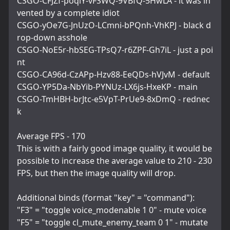
CSGO-CFJZf-poqiY-vFSWQ-9VBfQ-5HwLA - it was in
vented by a complete idiot
CSGO-yOe7G-JnUzO-LCmni-bPQnh-VhKPJ - black d
rop-down asshole
CSGO-NoE5r-hbSEG-TPsQ7-r6ZPF-Gh7iL - just a poi
nt
CSGO-CA96d-CzAPp-Hzv88-EeQDs-hVJvM - default
CSGO-YP5Da-NbYib-PYNUz-LX6js-HxeKP - main
CSGO-TmHBH-brJtc-e5VpT-PrUe9-8xDmQ - rednec
k
Average FPS - 170
This is with a fairly good image quality, it would be 
possible to increase the average value to 210 - 230 
FPS, but then the image quality will drop.
Additional binds (format "key" = "command"):
"F3" = "toggle voice_modenable 1 0" - mute voice
"F5" = "toggle cl_mute_enemy_team 0 1" - mutate 