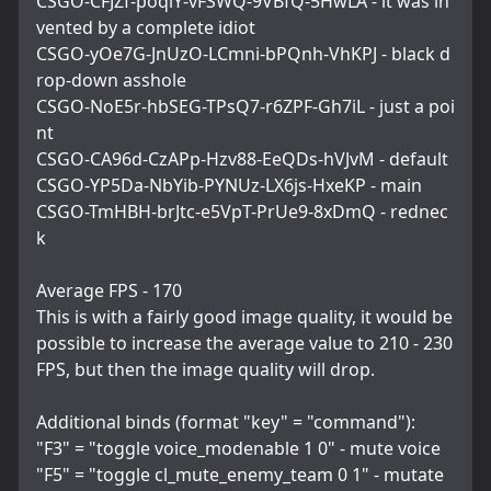
CSGO-CFJZf-poqiY-vFSWQ-9VBfQ-5HwLA - it was in
vented by a complete idiot
CSGO-yOe7G-JnUzO-LCmni-bPQnh-VhKPJ - black d
rop-down asshole
CSGO-NoE5r-hbSEG-TPsQ7-r6ZPF-Gh7iL - just a poi
nt
CSGO-CA96d-CzAPp-Hzv88-EeQDs-hVJvM - default
CSGO-YP5Da-NbYib-PYNUz-LX6js-HxeKP - main
CSGO-TmHBH-brJtc-e5VpT-PrUe9-8xDmQ - rednec
k
Average FPS - 170
This is with a fairly good image quality, it would be 
possible to increase the average value to 210 - 230 
FPS, but then the image quality will drop.
Additional binds (format "key" = "command"):
"F3" = "toggle voice_modenable 1 0" - mute voice
"F5" = "toggle cl_mute_enemy_team 0 1" - mutate 