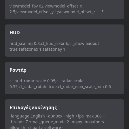
viewmodel_fov 62;viewmodel_offset_x
2.5;viewmodel_offset_y 1;viewmodel_offset_z -1.5
HUD
hud_scaling 0.8;cl_hud_color 6;cl_showloadout
true;safezonex 1;safezoney 1
Ραντάρ
cl_hud_radar_scale 0.95;cl_radar_scale
0.35;cl_radar_rotate true;cl_radar_icon_scale_min 0.6
Επιλογές εκκίνησης
-language English –d3d9ex –high +fps_max 300 –
threads 7 +mat_queue_mode 2 -nojoy -noaafonts -
allow_third_party_software -