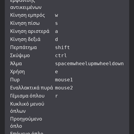
εμφάνισης
αντικειμένων
Κίνηση εμπρός
w
Κίνηση πίσω
s
Κίνηση αριστερά
a
Κίνηση δεξιά
d
Περπάτημα
shift
Σκύψιμο
ctrl
Άλμα
space
mwheelup
mwheeldown
Χρήση
e
Πυρ
mouse1
Εναλλακτικά πυρά
mouse2
Γέμισμα όπλου
r
Κυκλικό μενού
όπλων
Προηγούμενο
όπλο
Επόμενο όπλο