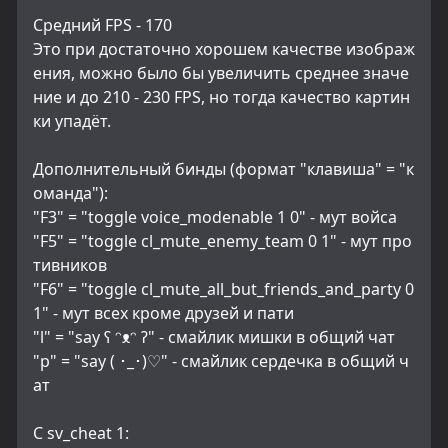
Средний FPS - 170
Это при достаточно хорошем качестве изображ
ения, можно было бы увеличить среднее значе
ние и до 210 - 230 FPS, но тогда качество картин
ки упадёт.
Дополнительный бинды (формат "клавиша" = "к
оманда"):
"F3" = "toggle voice_modenable 1 0" - мут войса
"F5" = "toggle cl_mute_enemy_team 0 1" - мут про
тивников
"F6" = "toggle cl_mute_all_but_friends_and_party 0 
1" - мут всех кроме друзей и пати
"l" = "say ʕ ᵔᴥᵔ ʔ" - смайлик мишки в общий чат
"p" = "say ( ･_･)♡" - смайлик сердечка в общий ч
ат
С sv_cheat 1: