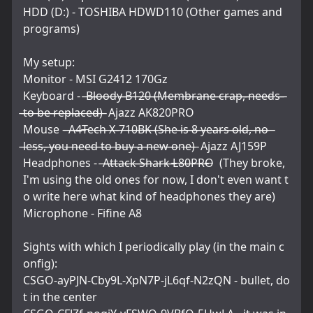
HDD (D:) - TOSHIBA HDWD110 (Other games and 
programs)
My setup:
Monitor - MSI G2412 170Gz
Keyboard -  ̶B̶l̶o̶o̶d̶y̶ ̶B̶1̶2̶0̶ ̶(̶M̶e̶m̶b̶r̶a̶n̶e̶ ̶c̶r̶a̶p̶,̶ ̶n̶e̶e̶d̶s̶ 
̶t̶o̶ ̶b̶e̶ ̶r̶e̶p̶l̶a̶c̶e̶d̶)̶  Ajazz AK820PRO
Mouse - ̶A̶4̶T̶e̶c̶h̶ ̶X̶-̶7̶1̶0̶B̶K̶ ̶(̶S̶h̶e̶ ̶i̶s̶ ̶8̶ ̶y̶e̶a̶r̶s̶ ̶o̶l̶d̶,̶ ̶n̶o̶ 
̶l̶e̶s̶s̶,̶ ̶y̶o̶u̶ ̶n̶e̶e̶d̶ ̶t̶o̶ ̶b̶u̶y̶ ̶a̶ ̶n̶e̶w̶ ̶o̶n̶e̶)̶  Ajazz AJ159P
Headphones -  ̶A̶t̶t̶a̶c̶k̶ ̶S̶h̶a̶r̶k̶ ̶L̶8̶0̶P̶R̶O̶  (They broke, 
I'm using the old ones for now, I don't even want t
o write here what kind of headphones they are)
Microphone - Fifine A8
Sights with which I periodically play (in the main c
onfig):
CSGO-ayPJN-Cby9L-XpN7P-jL6qf-N2zQN - bullet, do
t in the center