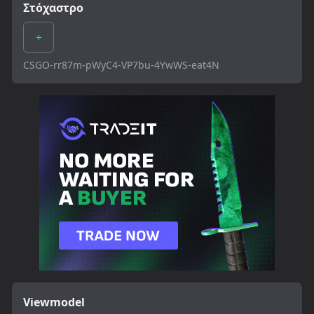
Στόχαστρο
CSGO-rr87m-pWyC4-VP7bu-4YwWS-eat4N
Viewmodel