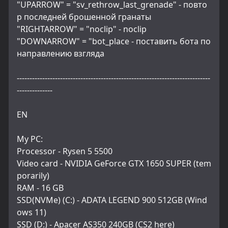
"UPARROW" = "sv_rethrow_last_grenade" - повто
р последней брошенной гранаты
"RIGHTARROW" = "noclip" - noclip
"DOWNARROW" = "bot_place - поставить бота по 
направлению взгляда
----------------------------------------------------------------------------
--------------
EN
My PC:
Processor - Rysen 5 5500
Video card - NVIDIA GeForce GTX 1650 SUPER (tem
porarily)
RAM - 16 GB
SSD(NVMe) (C:) - ADATA LEGEND 900 512GB (Wind
ows 11)
SSD (D:) - Apacer AS350 240GB (CS2 here)