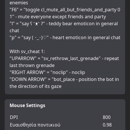
enemies
"F6" = "toggle cl_mute_all_but_friends_and_party 0 
1" - mute everyone except friends and party
"l" = "say ʕ ᵔᴥᵔ ʔ" - teddy bear emoticon in general 
chat
"p" = "say ( ･_･)♡" - heart emoticon in general chat
With sv_cheat 1:
"UPARROW" = "sv_rethrow_last_grenade" - repeat 
last thrown grenade
"RIGHT ARROW" = "noclip" - noclip
"DOWN ARROW" = "bot_place - position the bot in 
the direction of its gaze
Mouse Settings
DPI
800
Ευαισθησία ποντικιού
0.98