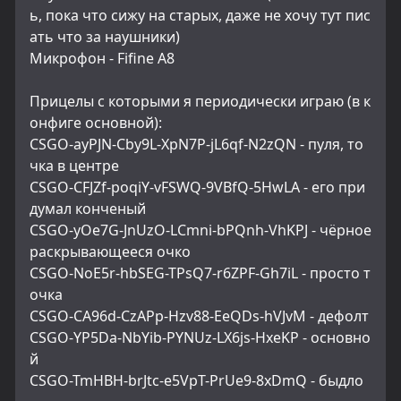
ь, пока что сижу на старых, даже не хочу тут пис
ать что за наушники)
Микрофон - Fifine A8
Прицелы с которыми я периодически играю (в к
онфиге основной):
CSGO-ayPJN-Cby9L-XpN7P-jL6qf-N2zQN - пуля, то
чка в центре
CSGO-CFJZf-poqiY-vFSWQ-9VBfQ-5HwLA - его при
думал конченый
CSGO-yOe7G-JnUzO-LCmni-bPQnh-VhKPJ - чёрное 
раскрывающееся очко
CSGO-NoE5r-hbSEG-TPsQ7-r6ZPF-Gh7iL - просто т
очка
CSGO-CA96d-CzAPp-Hzv88-EeQDs-hVJvM - дефолт
CSGO-YP5Da-NbYib-PYNUz-LX6js-HxeKP - основно
й
CSGO-TmHBH-brJtc-e5VpT-PrUe9-8xDmQ - быдло