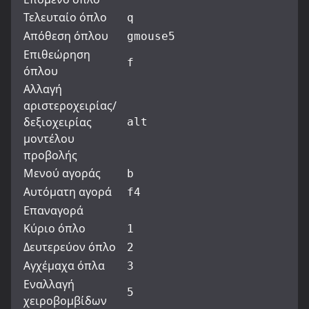
Τελευταίο όπλο
q
Απόθεση όπλου
g
mouse5
Επιθεώρηση
f
όπλου
Αλλαγή
αριστεροχειρίας/
δεξιοχειρίας
alt
μοντέλου
προβολής
Μενού αγοράς
b
Αυτόματη αγορά
f4
Επαναγορά
Κύριο όπλο
1
Δευτερεύον όπλο
2
Αγχέμαχα όπλα
3
Εναλλαγή
5
χειροβομβίδων