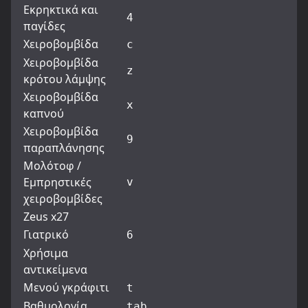
Εκρηκτικά και
4
παγίδες
Χειροβομβίδα
c
Χειροβομβίδα
z
κρότου λάμψης
Χειροβομβίδα
x
καπνού
Χειροβομβίδα
9
παραπλάνησης
Μολότοφ /
Εμπρηστικές
v
χειροβομβίδες
Zeus x27
Γιατρικό
6
Χρήσιμα
αντικείμενα
Μενού γκράφιτι
t
Βαθμολογία
tab