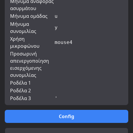
Μήνυμα αναφοράς
ασυρμάτου
Μήνυμα ομάδας
u
Μήνυμα
y
συνομιλίας
Χρήση
mouse4
μικροφώνου
Προσωρινή
απενεργοποίηση
εισερχόμενης
συνομιλίας
Ροδέλα 1
Ροδέλα 2
Ροδέλα 3
'
Config