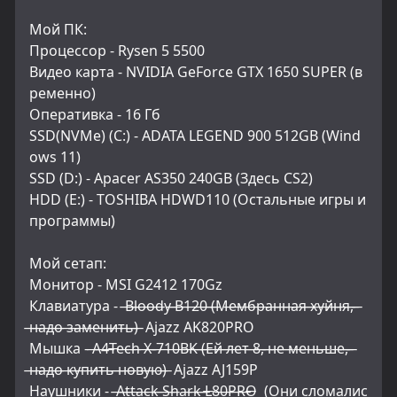
Мой ПК:
Процессор - Rysen 5 5500
Видео карта - NVIDIA GeForce GTX 1650 SUPER (в
ременно)
Оперативка - 16 Гб
SSD(NVMe) (C:) - ADATA LEGEND 900 512GB (Wind
ows 11)
SSD (D:) - Apacer AS350 240GB (Здесь CS2)
HDD (E:) - TOSHIBA HDWD110 (Остальные игры и 
программы)
Мой сетап:
Монитор - MSI G2412 170Gz
Клавиатура -  ̶B̶l̶o̶o̶d̶y̶ ̶B̶1̶2̶0̶ ̶(̶М̶е̶м̶б̶р̶а̶н̶н̶а̶я̶ ̶х̶у̶й̶н̶я̶,̶ 
̶н̶а̶д̶о̶ ̶з̶а̶м̶е̶н̶и̶т̶ь̶)̶  Ajazz AK820PRO
Мышка - ̶A̶4̶T̶e̶c̶h̶ ̶X̶-̶7̶1̶0̶B̶K̶ ̶(̶Е̶й̶ ̶л̶е̶т̶ ̶8̶,̶ ̶н̶е̶ ̶м̶е̶н̶ь̶ш̶е̶,̶ 
̶н̶а̶д̶о̶ ̶к̶у̶п̶и̶т̶ь̶ ̶н̶о̶в̶у̶ю̶)̶  Ajazz AJ159P
Наушники -  ̶A̶t̶t̶a̶c̶k̶ ̶S̶h̶a̶r̶k̶ ̶L̶8̶0̶P̶R̶O̶  (Они сломалис