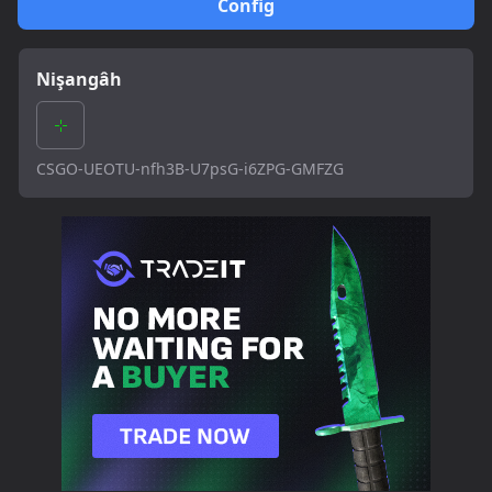
Config
Nişangâh
CSGO-UEOTU-nfh3B-U7psG-i6ZPG-GMFZG