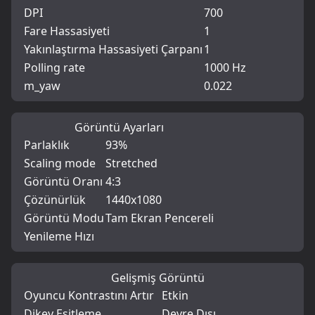
DPI
700
Fare Hassasiyeti
1
Yakınlaştırma Hassasiyeti Çarpanı
1
Polling rate
1000 Hz
m_yaw
0.022
Görüntü Ayarları
Parlaklık
93%
Scaling mode
Stretched
Görüntü Oranı
4:3
Çözünürlük
1440x1080
Görüntü Modu
Tam Ekran Pencereli
Yenileme Hızı
Gelişmiş Görüntü
Oyuncu Kontrastını Artır
Etkin
Dikey Eşitleme
Devre Dışı