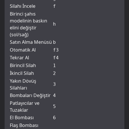
Silahı İncele
f
Birinci şahıs
modelinin baskın
h
elini değiştir
(sol/sağ)
Satın Alma Menüsü
b
Otomatik Al
f3
Tekrar Al
f4
Birincil Silah
1
İkincil Silah
2
Yakın Dövüş
3
Silahları
Bombaları Değiştir
4
Patlayıcılar ve
5
Tuzaklar
El Bombası
6
Flaş Bombası