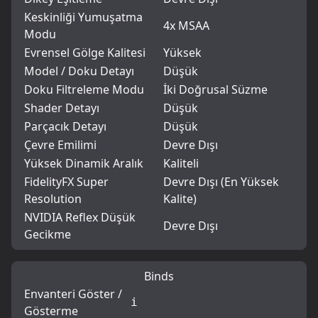
Keskinliği Yumuşatma
4x MSAA
Modu
Evrensel Gölge Kalitesi
Yüksek
Model / Doku Detayı
Düşük
Doku Filtreleme Modu
İki Doğrusal Süzme
Shader Detayı
Düşük
Parçacık Detayı
Düşük
Çevre Emilimi
Devre Dışı
Yüksek Dinamik Aralık
Kaliteli
FidelityFX Super
Devre Dışı (En Yüksek
Resolution
Kalite)
NVIDIA Reflex Düşük
Devre Dışı
Gecikme
Binds
Envanteri Göster /
i
Gösterme