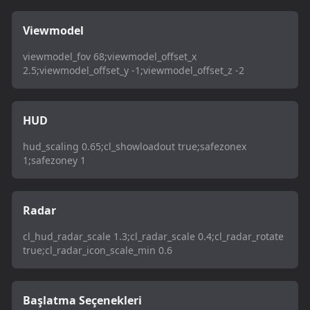
Viewmodel
viewmodel_fov 68;viewmodel_offset_x
2.5;viewmodel_offset_y -1;viewmodel_offset_z -2
HUD
hud_scaling 0.65;cl_showloadout true;safezonex
1;safezoney 1
Radar
cl_hud_radar_scale 1.3;cl_radar_scale 0.4;cl_radar_rotate
true;cl_radar_icon_scale_min 0.6
Başlatma Seçenekleri