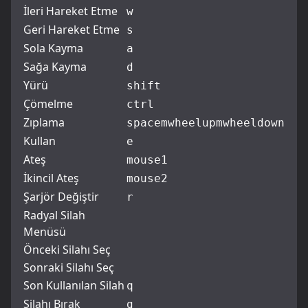
İleri Hareket Etme
w
Geri Hareket Etme
s
Sola Kayma
a
Sağa Kayma
d
Yürü
shift
Çömelme
ctrl
Zıplama
space
mwheelup
mwheeldown
Kullan
e
Ateş
mouse1
İkincil Ateş
mouse2
Şarjör Değiştir
r
Radyal Silah
Menüsü
Önceki Silahı Seç
Sonraki Silahı Seç
Son Kullanılan Silah
q
Silahı Bırak
g