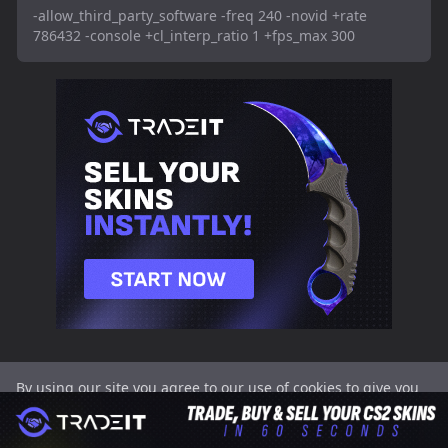
-allow_third_party_software -freq 240 -novid +rate
786432 -console +cl_interp_ratio 1 +fps_max 300
By using our site you agree to our use of cookies to give you
SETTINGS.GG
CS2
Valorant
CS2
Cookies
Gizlilik
the best experience on our website.
Got it
2025 |
Crosshairs |
Crosshairs |
Players