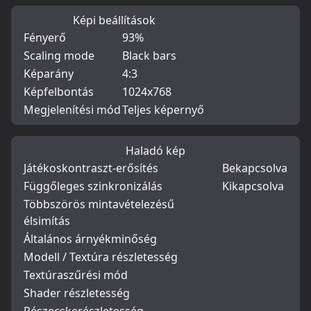
Képi beállítások
Fényerő
93%
Scaling mode
Black bars
Képarány
4:3
Képfelbontás
1024x768
Megjelenítési mód
Teljes képernyő
Haladó kép
Játékoskontraszt-erősítés
Bekapcsolva
Függőleges szinkronizálás
Kikapcsolva
Többszörös mintavételezésű
élsimítás
Általános árnyékminőség
Modell / Textúra részletesség
Textúraszűrési mód
Shader részletesség