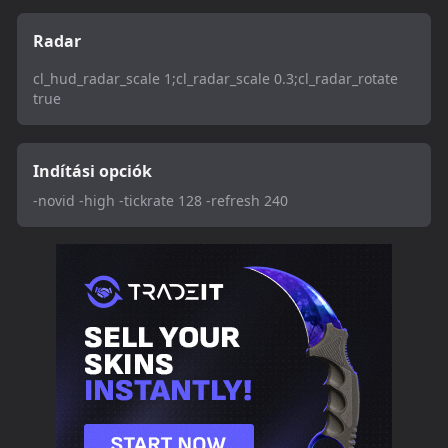
Radar
cl_hud_radar_scale 1;cl_radar_scale 0.3;cl_radar_rotate
true
Indítási opciók
-novid -high -tickrate 128 -refresh 240