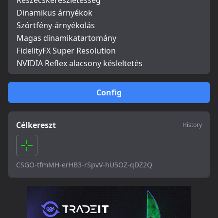
Részecskerészletesség
Dinamikus árnyékok
Szórtfény-árnyékolás
Magas dinamikatartomány
FidelityFX Super Resolution
NVIDIA Reflex alacsony késleltetés
Config
Célkereszt
History
CSGO-tfmMH-erHB3-rSpvV-hU5OZ-qDZ2Q