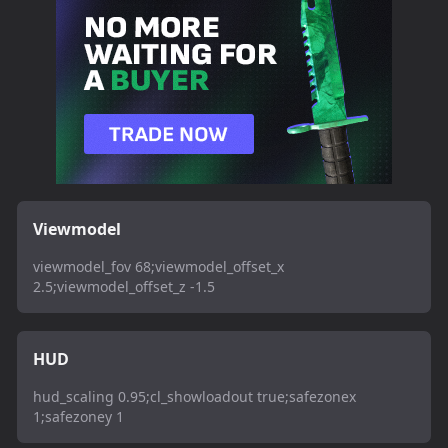
Viewmodel
viewmodel_fov 68;viewmodel_offset_x
2.5;viewmodel_offset_z -1.5
HUD
hud_scaling 0.95;cl_showloadout true;safezonex
1;safezoney 1