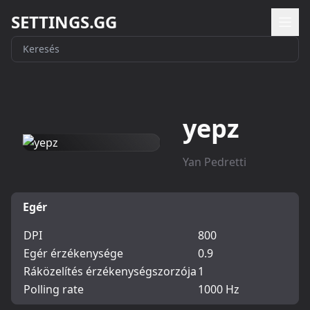
SETTINGS.GG
yepz
Yan Pedretti
Egér
DPI
800
Egér érzékenysége
0.9
Ráközelítés érzékenységszorzója
1
Polling rate
1000 Hz