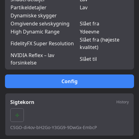
Partikeldetajler
Lav
Dynamiske skygger
Omgivende selvskygning
Slået fra
High Dynamic Range
Ydeevne
Slået fra (højeste
FidelityFX Super Resolution
kvalitet)
NVIDIA Reflex – lav
Slået til
forsinkelse
Config
Sigtekorn
History
CSGO-di4ov-bH2Go-Y3GG9-9DwGx-EmbcP