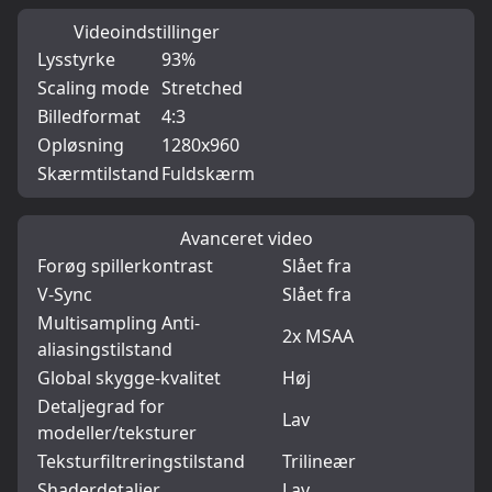
Videoindstillinger
Lysstyrke
93%
Scaling mode
Stretched
Billedformat
4:3
Opløsning
1280x960
Skærmtilstand
Fuldskærm
Avanceret video
Forøg spillerkontrast
Slået fra
V-Sync
Slået fra
Multisampling Anti-
2x MSAA
aliasingstilstand
Global skygge-kvalitet
Høj
Detaljegrad for
Lav
modeller/teksturer
Teksturfiltreringstilstand
Trilineær
Shaderdetaljer
Lav