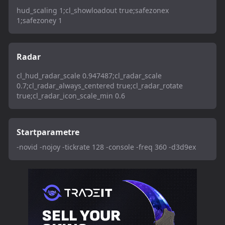
hud_scaling 1;cl_showloadout true;safezonex
1;safezoney 1
Radar
cl_hud_radar_scale 0.947487;cl_radar_scale
0.7;cl_radar_always_centered true;cl_radar_rotate
true;cl_radar_icon_scale_min 0.6
Startparametre
-novid -nojoy -tickrate 128 -console -freq 360 -d3d9ex