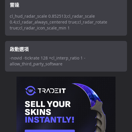
雷達
cl_hud_radar_scale 0.852513;cl_radar_scale
0.4;cl_radar_always_centered true;cl_radar_rotate
true;cl_radar_icon_scale_min 1
啟動選項
-novid -tickrate 128 +cl_interp_ratio 1 -
allow_third_party_software