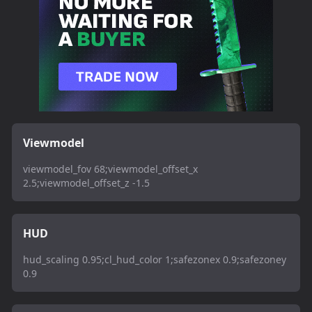
Viewmodel
viewmodel_fov 68;viewmodel_offset_x
2.5;viewmodel_offset_z -1.5
HUD
hud_scaling 0.95;cl_hud_color 1;safezonex 0.9;safezoney
0.9