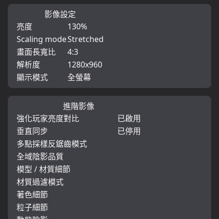
影像設定
亮度
130%
Scaling mode
Stretched
畫面長寬比
4:3
解析度
1280x960
顯示模式
全螢幕
進階影像
強化玩家亮度對比
已啟用
垂直同步
已停用
多點採樣反鋸齒模式
全域陰影品質
模型 / 材質細節
材質過濾模式
著色細節
粒子細節