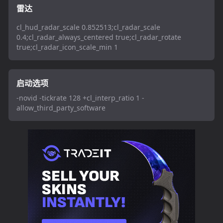
雷达
cl_hud_radar_scale 0.852513;cl_radar_scale
0.4;cl_radar_always_centered true;cl_radar_rotate
true;cl_radar_icon_scale_min 1
启动选项
-novid -tickrate 128 +cl_interp_ratio 1 -
allow_third_party_software