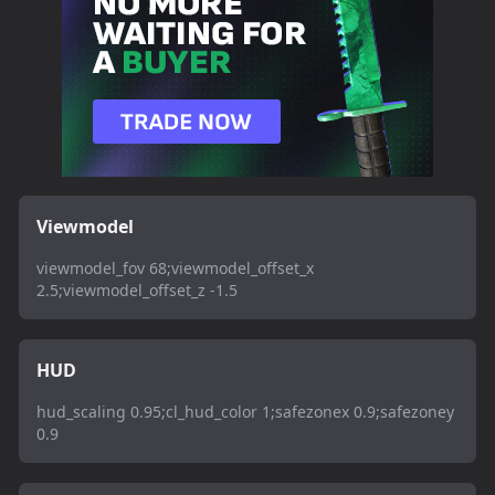
Viewmodel
viewmodel_fov 68;viewmodel_offset_x
2.5;viewmodel_offset_z -1.5
HUD
hud_scaling 0.95;cl_hud_color 1;safezonex 0.9;safezoney
0.9