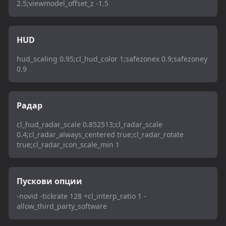
2.5;viewmodel_offset_z -1.5
HUD
hud_scaling 0.95;cl_hud_color 1;safezonex 0.9;safezoney
0.9
Радар
cl_hud_radar_scale 0.852513;cl_radar_scale
0.4;cl_radar_always_centered true;cl_radar_rotate
true;cl_radar_icon_scale_min 1
Пускови опции
-novid -tickrate 128 +cl_interp_ratio 1 -
allow_third_party_software