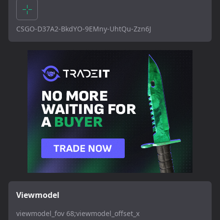
CSGO-D37A2-BkdYO-9EMny-UhtQu-Zzn6J
Viewmodel
viewmodel_fov 68;viewmodel_offset_x