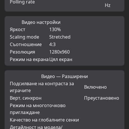
Polling rate
Hz
Видео настройки
Яркост
130%
Scaling mode
Stretched
Съотношение
4:3
Резолюция
1280x960
Режим на екрана
Цял екран
Видео — Разширени
Подсилване на контраста за
Включено
играчите
Верт. синхрон
Преустановено
Режим на многоточково
приглаждане
Качество на глобалните сенки
Детайлност на модела/