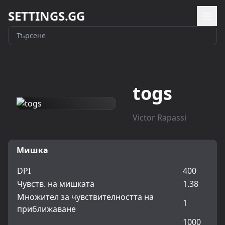
SETTINGS.GG
togs
Victor Rapassi
Мишка
DPI
400
Чувств. на мишката
1.38
Множител за чувствителността на
1
приближаване
1000