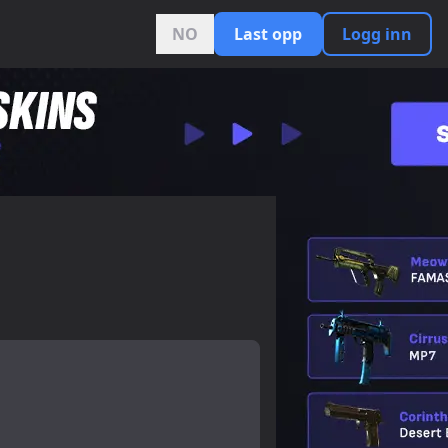
NO
Last opp
Logg inn