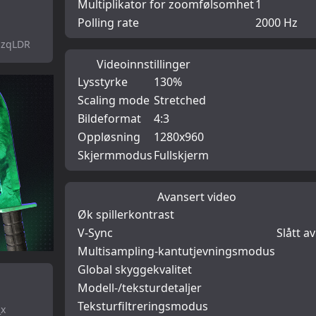
Multiplikator for zoomfølsomhet
1
Polling rate
2000 Hz
-zqLDR
Videoinnstillinger
Lysstyrke
130%
Scaling mode
Stretched
Bildeformat
4:3
Oppløsning
1280x960
Skjermmodus
Fullskjerm
Avansert video
Øk spillerkontrast
V-Sync
Slått av
Multisampling-kantutjevningsmodus
Global skyggekvalitet
Modell-/teksturdetaljer
Teksturfiltreringsmodus
_x