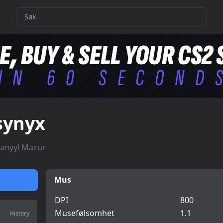
synyx
anyyl Mazur
Mus
DPI
800
Musefølsomhet
1.1
History