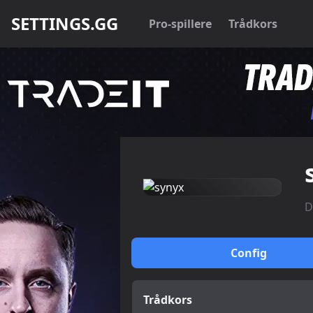
SETTINGS.GG
Pro-spillere
Trådkors
D
Config
Trådkors