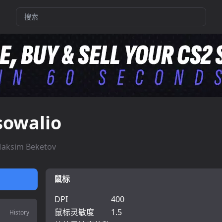
sowalio
aksim Beketov
鼠标
DPI
400
鼠标灵敏度
1.5
History