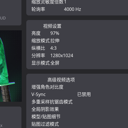
缩放灵敏度倍数
1
轮询率
4000 Hz
OUD
视频设置
亮度
97%
缩放模式
拉伸
纵横比
4:3
分辨率
1280x1024
显示模式
全屏
高级视频选项
增强角色对比度
V-Sync
已禁用
多重采样抗锯齿模式
全局阴影效果
模型/贴图细节
贴图过滤模式
_x