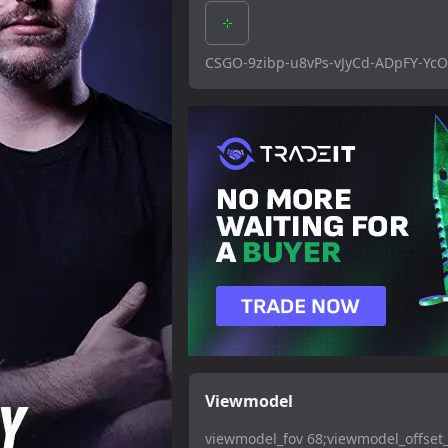
CSGO-9zibp-u8vPs-vJyCd-ADpFY-Yc
Viewmodel
viewmodel_fov 68;viewmodel_offset