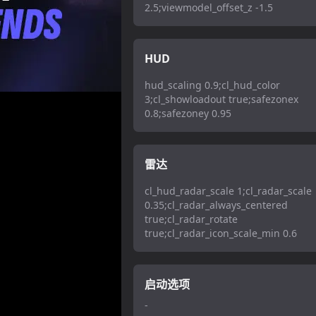
2.5;viewmodel_offset_z -1.5
HUD
hud_scaling 0.9;cl_hud_color
3;cl_showloadout true;safezonex
0.8;safezoney 0.95
雷达
cl_hud_radar_scale 1;cl_radar_scale
0.35;cl_radar_always_centered
true;cl_radar_rotate
true;cl_radar_icon_scale_min 0.6
启动选项
-