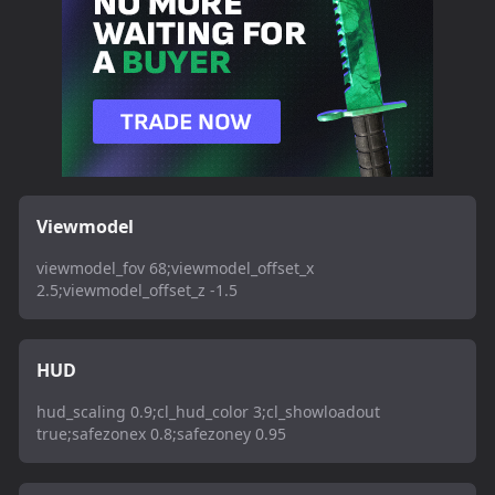
Viewmodel
viewmodel_fov 68;viewmodel_offset_x
2.5;viewmodel_offset_z -1.5
HUD
hud_scaling 0.9;cl_hud_color 3;cl_showloadout
true;safezonex 0.8;safezoney 0.95