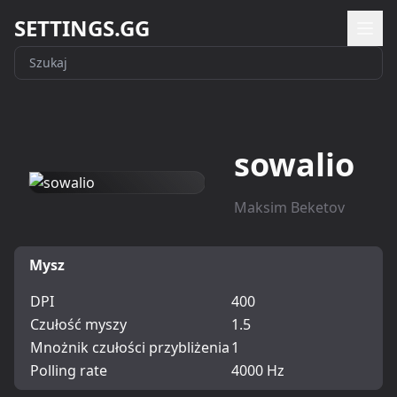
SETTINGS.GG
sowalio
Maksim Beketov
Mysz
DPI
400
Czułość myszy
1.5
Mnożnik czułości przybliżenia
1
Polling rate
4000 Hz