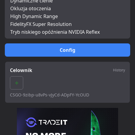
Dynamiczne cienie
Okluzja otoczenia
High Dynamic Range
FidelityFX Super Resolution
Tryb niskiego opóźnienia NVIDIA Reflex
Config
Celownik
History
CSGO-9zibp-u8vPs-vJyCd-ADpFY-YcOUD