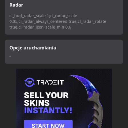
Radar
cl_hud_radar_scale 1;cl_radar_scale
0.35;cl_radar_always_centered true;cl_radar_rotate
true;cl_radar_icon_scale_min 0.6
Opcje uruchamiania
-