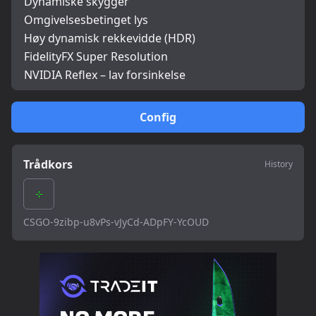
Dynamiske skygger
Omgivelsesbetinget lys
Høy dynamisk rekkevidde (HDR)
FidelityFX Super Resolution
NVIDIA Reflex – lav forsinkelse
Config
Trådkors
History
CSGO-9zibp-u8vPs-vJyCd-ADpFY-YcOUD