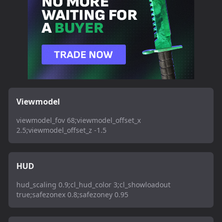
Viewmodel
viewmodel_fov 68;viewmodel_offset_x
2.5;viewmodel_offset_z -1.5
HUD
hud_scaling 0.9;cl_hud_color 3;cl_showloadout
true;safezonex 0.8;safezoney 0.95