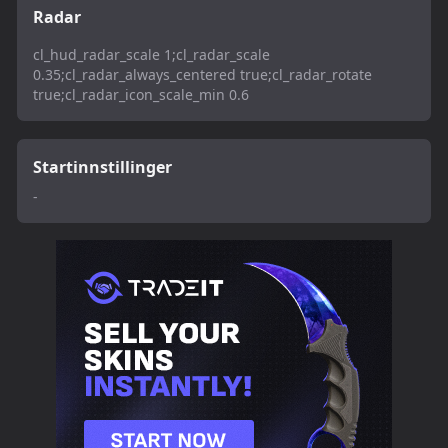
Radar
cl_hud_radar_scale 1;cl_radar_scale
0.35;cl_radar_always_centered true;cl_radar_rotate
true;cl_radar_icon_scale_min 0.6
Startinnstillinger
-