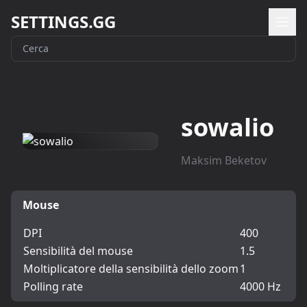
SETTINGS.GG
sowalio
Maksim Beketov
Mouse
DPI
400
Sensibilità del mouse
1.5
Moltiplicatore della sensibilità dello zoom
1
Polling rate
4000 Hz