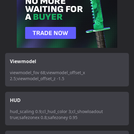
Viewmodel
viewmodel_fov 68;viewmodel_offset_x
2.5;viewmodel_offset_z -1.5
HUD
hud_scaling 0.9;cl_hud_color 3;cl_showloadout
true;safezonex 0.8;safezoney 0.95