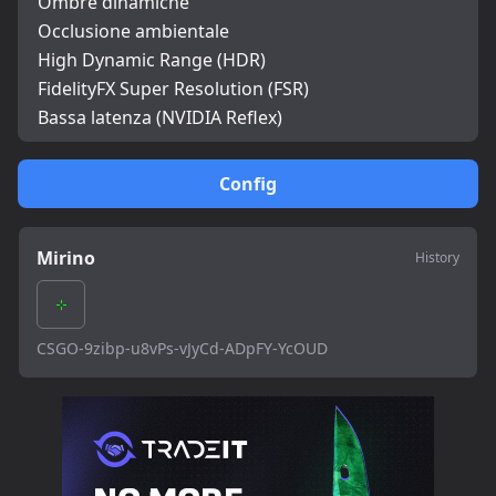
Ombre dinamiche
Occlusione ambientale
High Dynamic Range (HDR)
FidelityFX Super Resolution (FSR)
Bassa latenza (NVIDIA Reflex)
Config
Mirino
History
CSGO-9zibp-u8vPs-vJyCd-ADpFY-YcOUD