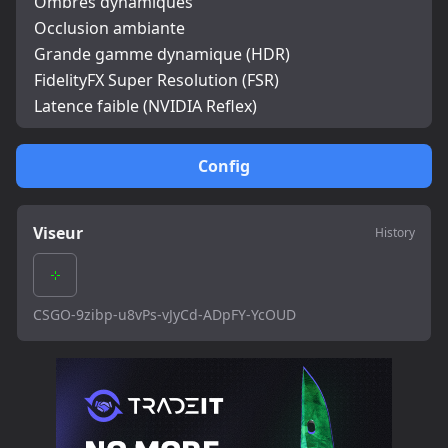
Ombres dynamiques
Occlusion ambiante
Grande gamme dynamique (HDR)
FidelityFX Super Resolution (FSR)
Latence faible (NVIDIA Reflex)
Config
Viseur
History
CSGO-9zibp-u8vPs-vJyCd-ADpFY-YcOUD