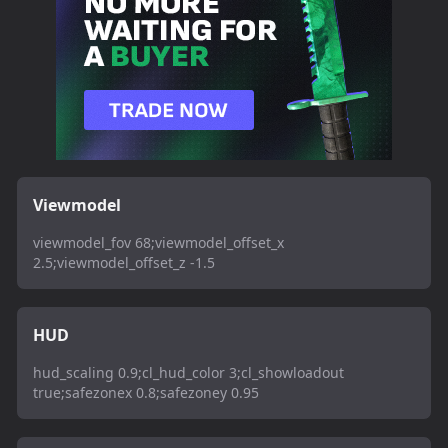
Viewmodel
viewmodel_fov 68;viewmodel_offset_x
2.5;viewmodel_offset_z -1.5
HUD
hud_scaling 0.9;cl_hud_color 3;cl_showloadout
true;safezonex 0.8;safezoney 0.95