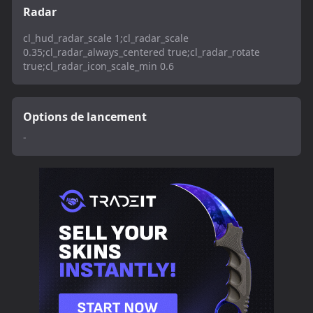
Radar
cl_hud_radar_scale 1;cl_radar_scale
0.35;cl_radar_always_centered true;cl_radar_rotate
true;cl_radar_icon_scale_min 0.6
Options de lancement
-