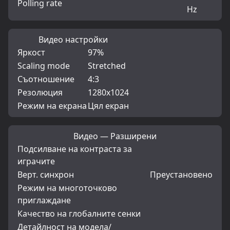
Polling rate
Hz
Видео настройки
Яркост
97%
Scaling mode
Stretched
Съотношение
4:3
Резолюция
1280x1024
Режим на екрана
Цял екран
Видео — Разширени
Подсилване на контраста за
играчите
Верт. синхрон
Преустановено
Режим на многоточково
приглаждане
Качество на глобалните сенки
Детайлност на модела/