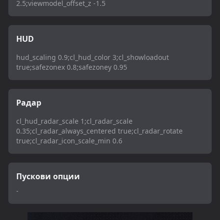
2.5;viewmodel_offset_z -1.5
HUD
hud_scaling 0.9;cl_hud_color 3;cl_showloadout
true;safezonex 0.8;safezoney 0.95
Радар
cl_hud_radar_scale 1;cl_radar_scale
0.35;cl_radar_always_centered true;cl_radar_rotate
true;cl_radar_icon_scale_min 0.6
Пускови опции
-