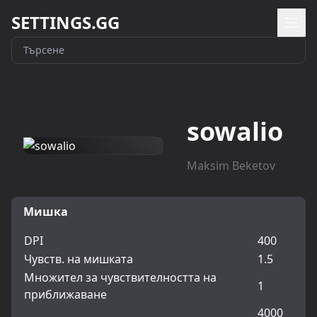
SETTINGS.GG
sowalio
Maksim Beketov
Мишка
DPI
400
Чувств. на мишката
1.5
Множител за чувствителността на
1
приближаване
4000