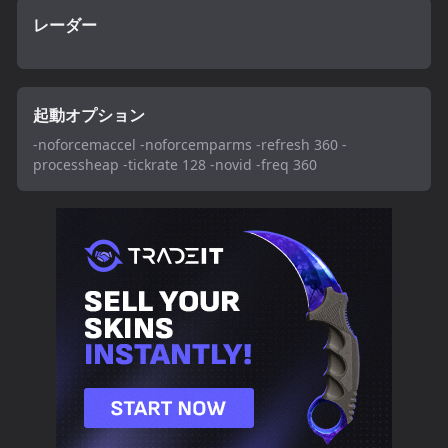
レーダー
起動オプション
-noforcemaccel -noforcemparms -refresh 360 -
processheap -tickrate 128 -novid -freq 360