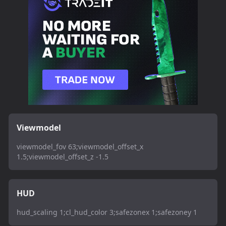
Viewmodel
viewmodel_fov 63;viewmodel_offset_x
1.5;viewmodel_offset_z -1.5
HUD
hud_scaling 1;cl_hud_color 3;safezonex 1;safezoney 1