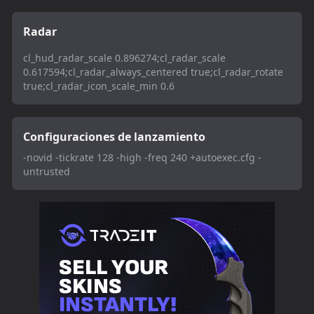
Radar
cl_hud_radar_scale 0.896274;cl_radar_scale
0.617594;cl_radar_always_centered true;cl_radar_rotate
true;cl_radar_icon_scale_min 0.6
Configuraciones de lanzamiento
-novid -tickrate 128 -high -freq 240 +autoexec.cfg -
untrusted