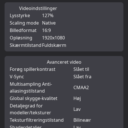
Videoindstillinger
Lysstyrke
127%
Scaling mode
Native
Billedformat
16:9
Opløsning
1920x1080
Skærmtilstand
Fuldskærm
Avanceret video
Forøg spillerkontrast
Slået til
V-Sync
Slået fra
Multisampling Anti-
CMAA2
aliasingstilstand
Global skygge-kvalitet
Høj
Detaljegrad for
Lav
modeller/teksturer
Teksturfiltreringstilstand
Bilineær
Shaderdetaljer
Lav