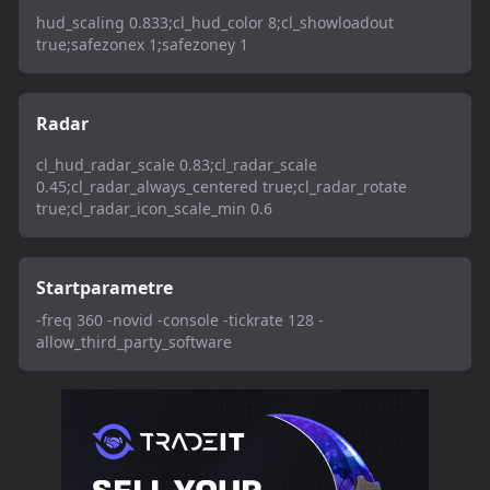
hud_scaling 0.833;cl_hud_color 8;cl_showloadout
true;safezonex 1;safezoney 1
Radar
cl_hud_radar_scale 0.83;cl_radar_scale
0.45;cl_radar_always_centered true;cl_radar_rotate
true;cl_radar_icon_scale_min 0.6
Startparametre
-freq 360 -novid -console -tickrate 128 -
allow_third_party_software