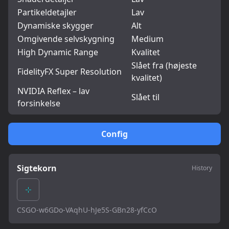
Partikeldetajler
Lav
Dynamiske skygger
Alt
Omgivende selvskygning
Medium
High Dynamic Range
Kvalitet
Slået fra (højeste
FidelityFX Super Resolution
kvalitet)
NVIDIA Reflex – lav
Slået til
forsinkelse
Config
Sigtekorn
History
CSGO-w6GDo-VAqhU-hJe5S-GBn28-yfCcO