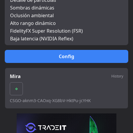
Detalle de partículas
Sombras dinámicas
Oclusión ambiental
Alto rango dinámico
FidelityFX Super Resolution (FSR)
Baja latencia (NVIDIA Reflex)
Config
Mira
History
CSGO-aknm3-CAOxq-XG8bV-HktPu-jcYHK