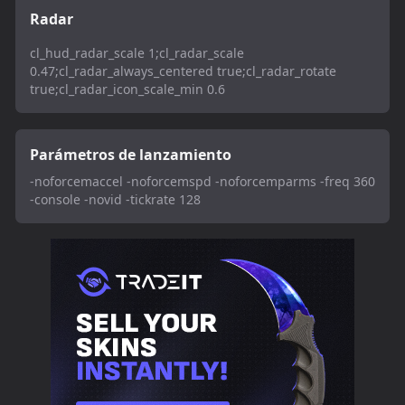
Radar
cl_hud_radar_scale 1;cl_radar_scale
0.47;cl_radar_always_centered true;cl_radar_rotate
true;cl_radar_icon_scale_min 0.6
Parámetros de lanzamiento
-noforcemaccel -noforcemspd -noforcemparms -freq 360
-console -novid -tickrate 128