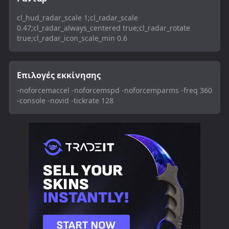
cl_hud_radar_scale 1;cl_radar_scale
0.47;cl_radar_always_centered true;cl_radar_rotate
true;cl_radar_icon_scale_min 0.6
Επιλογές εκκίνησης
-noforcemaccel -noforcemspd -noforcemparms -freq 360
-console -novid -tickrate 128