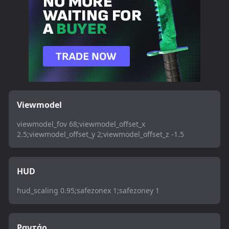
Viewmodel
viewmodel_fov 68;viewmodel_offset_x
2.5;viewmodel_offset_y 2;viewmodel_offset_z -1.5
HUD
hud_scaling 0.95;safezonex 1;safezoney 1
Ραντάρ