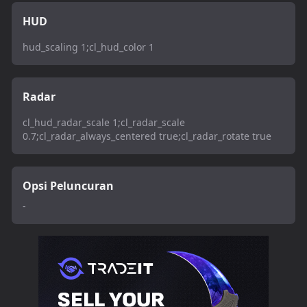
HUD
hud_scaling 1;cl_hud_color 1
Radar
cl_hud_radar_scale 1;cl_radar_scale
0.7;cl_radar_always_centered true;cl_radar_rotate true
Opsi Peluncuran
-