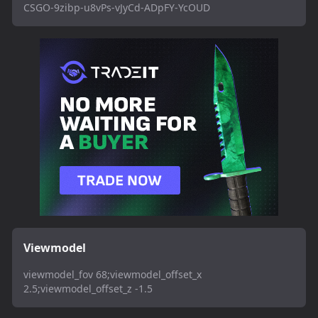
CSGO-9zibp-u8vPs-vJyCd-ADpFY-YcOUD
Viewmodel
viewmodel_fov 68;viewmodel_offset_x
2.5;viewmodel_offset_z -1.5