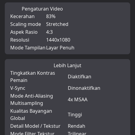
Pengaturan Video
Kecerahan
83%
Scaling mode
Stretched
Aspek Rasio
4:3
Resolusi
1440x1080
Mode Tampilan
Layar Penuh
Lebih Lanjut
Tingkatkan Kontras
Diaktifkan
Pemain
V-Sync
Dinonaktifkan
Mode Anti-Aliasing
4x MSAA
Multisampling
Kualitas Bayangan
Tinggi
Global
Detail Model / Tekstur
Rendah
Mode Filter Tekstur
Trilinear