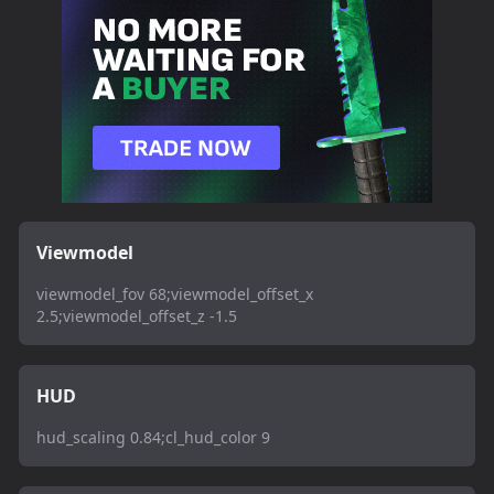
Viewmodel
viewmodel_fov 68;viewmodel_offset_x
2.5;viewmodel_offset_z -1.5
HUD
hud_scaling 0.84;cl_hud_color 9