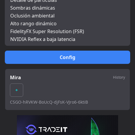
Detalle de partículas
Sombras dinámicas
Oclusión ambiental
Alto rango dinámico
FidelityFX Super Resolution (FSR)
NVIDIA Reflex a baja latencia
Config
Mira
History
CSGO-hRVKW-BoUcQ-djFsK-VJro6-6ktiB