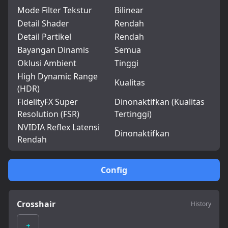
Mode Filter Tekstur
Bilinear
Detail Shader
Rendah
Detail Partikel
Rendah
Bayangan Dinamis
Semua
Oklusi Ambient
Tinggi
High Dynamic Range
Kualitas
(HDR)
FidelityFX Super
Dinonaktifkan (Kualitas
Resolution (FSR)
Tertinggi)
NVIDIA Reflex Latensi
Dinonaktifkan
Rendah
Config
Crosshair
History