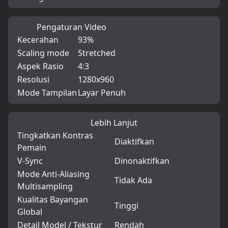
Pengaturan Video
Kecerahan
93%
Scaling mode
Stretched
Aspek Rasio
4:3
Resolusi
1280x960
Mode Tampilan
Layar Penuh
Lebih Lanjut
Tingkatkan Kontras
Diaktifkan
Pemain
V-Sync
Dinonaktifkan
Mode Anti-Aliasing
Tidak Ada
Multisampling
Kualitas Bayangan
Tinggi
Global
Detail Model / Tekstur
Rendah