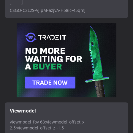
CSGO-C2L2S-VJipM-azjvA-H58ic-45qmJ
Viewmodel
viewmodel_fov 68;viewmodel_offset_x
2.5;viewmodel_offset_z -1.5