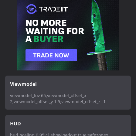
Viewmodel
viewmodel_fov 65;viewmodel_offset_x
2;viewmodel_offset_y 1.5;viewmodel_offset_z -1
HUD
hud_scaling 0.95;cl_showloadout true;safezonex