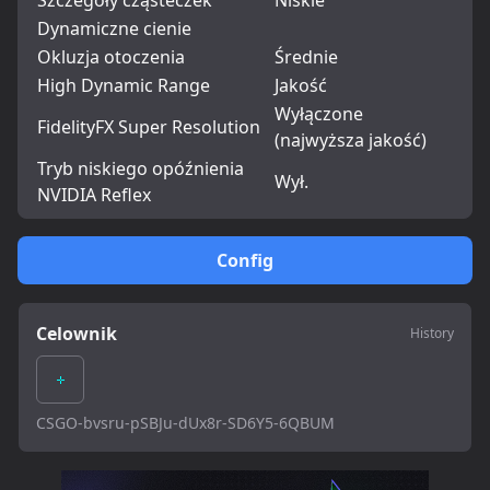
Szczegóły cząsteczek
Niskie
Dynamiczne cienie
Okluzja otoczenia
Średnie
High Dynamic Range
Jakość
Wyłączone
FidelityFX Super Resolution
(najwyższa jakość)
Tryb niskiego opóźnienia
Wył.
NVIDIA Reflex
Config
Celownik
History
CSGO-bvsru-pSBJu-dUx8r-SD6Y5-6QBUM