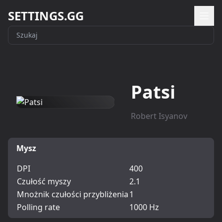
SETTINGS.GG
Patsi
Robert Isyanov
Mysz
DPI
400
Czułość myszy
2.1
Mnożnik czułości przybliżenia
1
Polling rate
1000 Hz