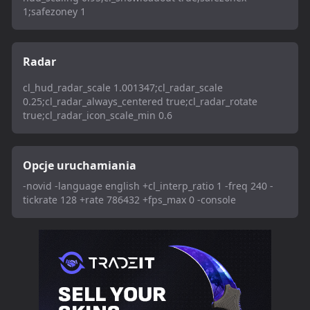
1;safezoney 1
Radar
cl_hud_radar_scale 1.001347;cl_radar_scale
0.25;cl_radar_always_centered true;cl_radar_rotate
true;cl_radar_icon_scale_min 0.6
Opcje uruchamiania
-novid -language english +cl_interp_ratio 1 -freq 240 -
tickrate 128 +rate 786432 +fps_max 0 -console