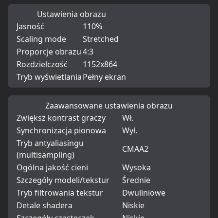
Ustawienia obrazu
Jasność
110%
Scaling mode
Stretched
Proporcje obrazu
4:3
Rozdzielczość
1152x864
Tryb wyświetlania
Pełny ekran
Zaawansowane ustawienia obrazu
Zwiększ kontrast graczy
Wł.
Synchronizacja pionowa
Wył.
Tryb antyaliasingu
CMAA2
(multisampling)
Ogólna jakość cieni
Wysoka
Szczegóły modeli/tekstur
Średnie
Tryb filtrowania tekstur
Dwuliniowe
Detale shadera
Niskie