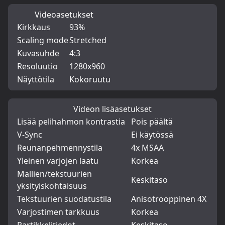
Videoasetukset
Kirkkaus
93%
Scaling mode
Stretched
Kuvasuhde
4:3
Resoluutio
1280x960
Näyttötila
Kokoruutu
Videon lisäasetukset
Lisää pelihahmon kontrastia
Pois päältä
V-Sync
Ei käytössä
Reunanpehmennystila
4x MSAA
Yleinen varjojen laatu
Korkea
Mallien/tekstuurien
Keskitaso
yksityiskohtaisuus
Tekstuurien suodatustila
Anisotrooppinen 4X
Varjostimen tarkkuus
Korkea