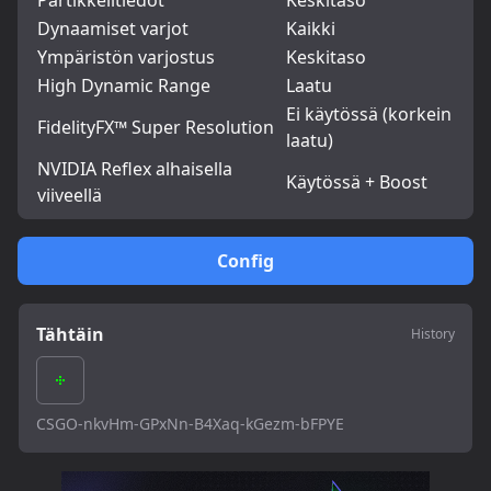
Partikkelitiedot
Keskitaso
Dynaamiset varjot
Kaikki
Ympäristön varjostus
Keskitaso
High Dynamic Range
Laatu
Ei käytössä (korkein
FidelityFX™ Super Resolution
laatu)
NVIDIA Reflex alhaisella
Käytössä + Boost
viiveellä
Config
Tähtäin
History
CSGO-nkvHm-GPxNn-B4Xaq-kGezm-bFPYE