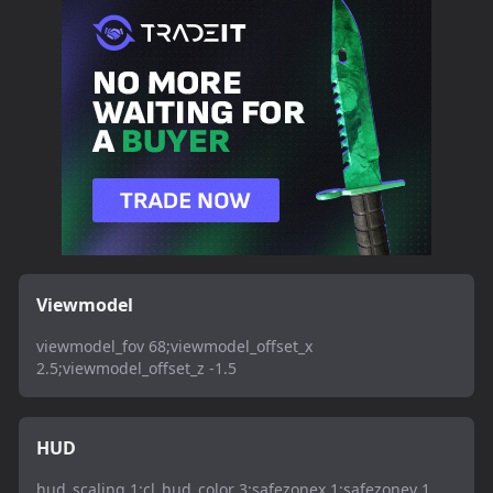
Viewmodel
viewmodel_fov 68;viewmodel_offset_x
2.5;viewmodel_offset_z -1.5
HUD
hud_scaling 1;cl_hud_color 3;safezonex 1;safezoney 1