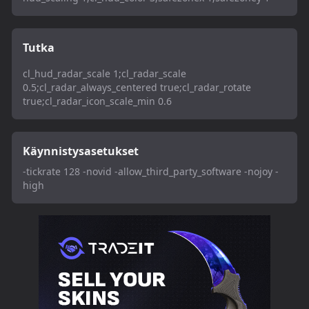
Tutka
cl_hud_radar_scale 1;cl_radar_scale
0.5;cl_radar_always_centered true;cl_radar_rotate
true;cl_radar_icon_scale_min 0.6
Käynnistysasetukset
-tickrate 128 -novid -allow_third_party_software -nojoy -
high