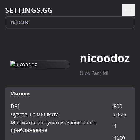
SETTINGS.GG
nicoodoz
Nico Tamjidi
Мишка
DPI
800
Чувств. на мишката
0.625
Множител за чувствителността на
1
приближаване
1000