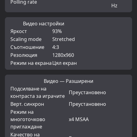
Polling rate
Hz
Видео настройки
Яркост
93%
Scaling mode
Stretched
Съотношение
4:3
Резолюция
1280x960
Режим на екрана
Цял екран
Видео — Разширени
Подсилване на
Преустановено
контраста за играчите
Верт. синхрон
Преустановено
Режим на
многоточково
x4 MSAA
приглаждане
Качество на