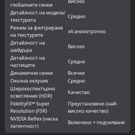
Високо
глобалните сенки
Детайлност на модела/
Средно
текстурата
Режим за филтриране
x4 анизотропно
на текстурите
Детайлност на
Високо
шейдъра
Детайлност на
Средно
частиците
Динамични сенки
Всички
Околна оклузия
Средно
Широкоспектърно
Качество
осветление (HDR)
FidelityFX™ Super
Преустановено (най-
Resolution (FSR)
високо качество)
NVIDIA Reflex (ниска
Включено + подсилване
латентност)