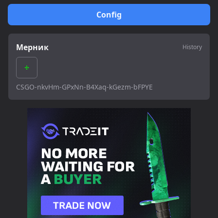
Config
Мерник
History
CSGO-nkvHm-GPxNn-B4Xaq-kGezm-bFPYE