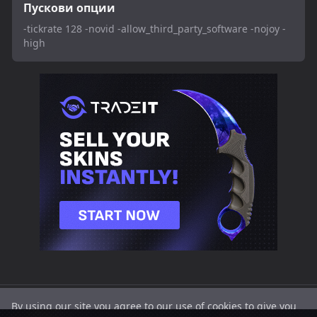
Пускови опции
-tickrate 128 -novid -allow_third_party_software -nojoy -
high
SETTINGS.GG
CS2
Valorant
CS2
Cookies
Поверителност
By using our site you agree to our use of cookies to give you