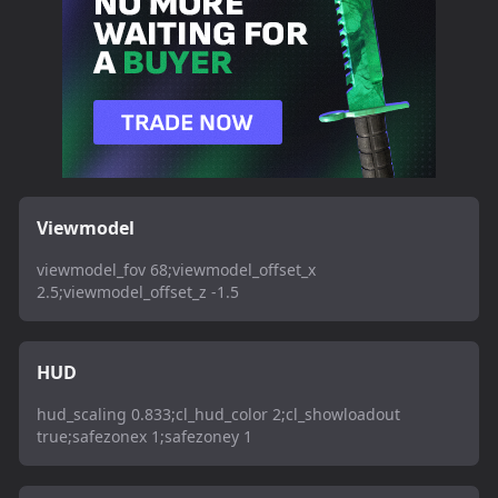
Viewmodel
viewmodel_fov 68;viewmodel_offset_x
2.5;viewmodel_offset_z -1.5
HUD
hud_scaling 0.833;cl_hud_color 2;cl_showloadout
true;safezonex 1;safezoney 1