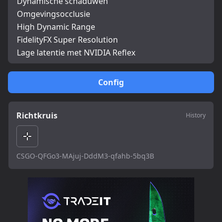
Dynamische schaduwen
Omgevingsocclusie
High Dynamic Range
FidelityFX Super Resolution
Lage latentie met NVIDIA Reflex
Config
Richtkruis
History
CSGO-QFGo3-MAjuj-DddM3-qfahb-5bq3B