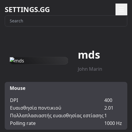
SETTINGS.GG
mds
John Marin
Mouse
DPI
400
Ευαισθησία ποντικιού
2.01
Πολλαπλασιαστής ευαισθησίας εστίασης
1
Polling rate
1000 Hz