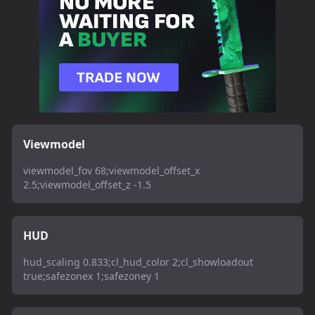
Viewmodel
viewmodel_fov 68;viewmodel_offset_x
2.5;viewmodel_offset_z -1.5
HUD
hud_scaling 0.833;cl_hud_color 2;cl_showloadout
true;safezonex 1;safezoney 1