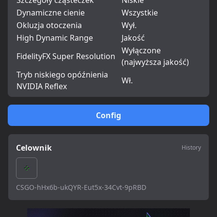
Szczegóły cząsteczek
Niskie
Dynamiczne cienie
Wszystkie
Okluzja otoczenia
Wył.
High Dynamic Range
Jakość
Wyłączone
FidelityFX Super Resolution
(najwyższa jakość)
Tryb niskiego opóźnienia
Wł.
NVIDIA Reflex
Config
Celownik
History
CSGO-hHx6b-ukQYR-Eut5x-34Cvt-9pRBD