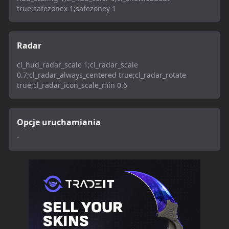
true;safezonex 1;safezoney 1
Radar
cl_hud_radar_scale 1;cl_radar_scale
0.7;cl_radar_always_centered true;cl_radar_rotate
true;cl_radar_icon_scale_min 0.6
Opcje uruchamiania
-