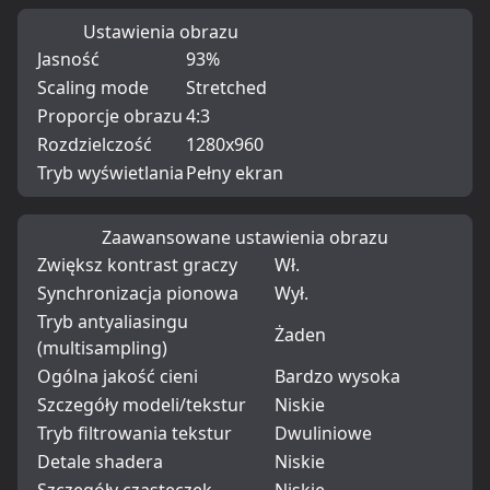
Ustawienia obrazu
Jasność
93%
Scaling mode
Stretched
Proporcje obrazu
4:3
Rozdzielczość
1280x960
Tryb wyświetlania
Pełny ekran
Zaawansowane ustawienia obrazu
Zwiększ kontrast graczy
Wł.
Synchronizacja pionowa
Wył.
Tryb antyaliasingu
Żaden
(multisampling)
Ogólna jakość cieni
Bardzo wysoka
Szczegóły modeli/tekstur
Niskie
Tryb filtrowania tekstur
Dwuliniowe
Detale shadera
Niskie