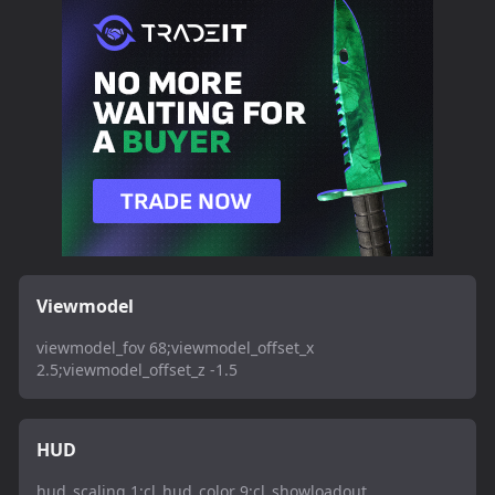
Viewmodel
viewmodel_fov 68;viewmodel_offset_x
2.5;viewmodel_offset_z -1.5
HUD
hud_scaling 1;cl_hud_color 9;cl_showloadout