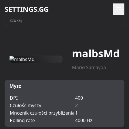
SETTINGS.GG
malbsMd
Mario Samayoa
Mysz
DPI
400
Czułość myszy
2
Mnożnik czułości przybliżenia
1
Polling rate
4000 Hz