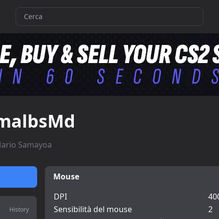
malbsMd
ario Samayoa
Mouse
DPI
40
Sensibilità del mouse
2
History