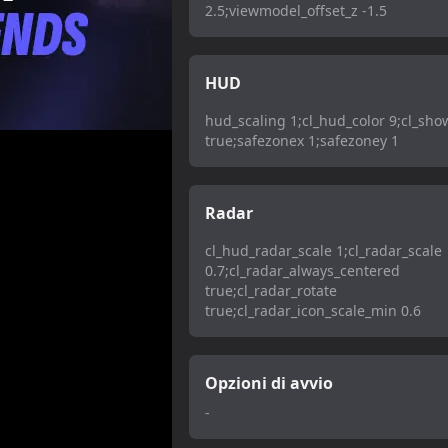
2.5;viewmodel_offset_z -1.5
HUD
hud_scaling 1;cl_hud_color 9;cl_sh
true;safezonex 1;safezoney 1
Radar
cl_hud_radar_scale 1;cl_radar_scale
0.7;cl_radar_always_centered
true;cl_radar_rotate
true;cl_radar_icon_scale_min 0.6
Opzioni di avvio
-