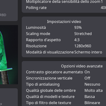
Moltiplicatore della sensibilità dello zoom
1
Polling rate
40
pRBD
Impostazioni video
Luminosità
93%
Scaling mode
Stretched
Rapporto d'aspetto
4:3
Risoluzione
1280x960
Modalità di visualizzazione
Schermo intero
Opzioni video avanzate
Contrasto giocatore aumentato
On
Sincronizzazione verticale
Off
Tipo di antialiasing
Nessuno
Qualità globale delle ombre
Molto alta
Qualità di modelli e texture
Bassa
Tipo di filtro delle texture
Bilineare
_x