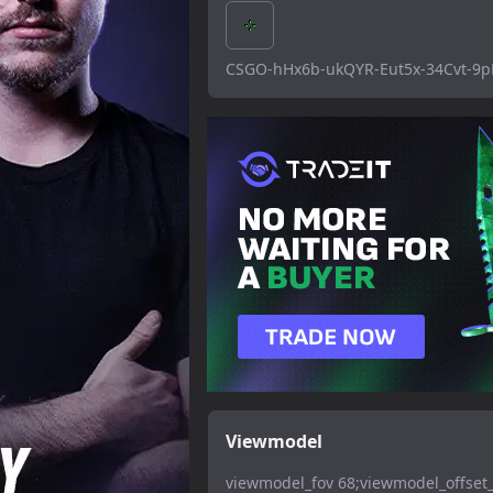
CSGO-hHx6b-ukQYR-Eut5x-34Cvt-9
Viewmodel
viewmodel_fov 68;viewmodel_offset