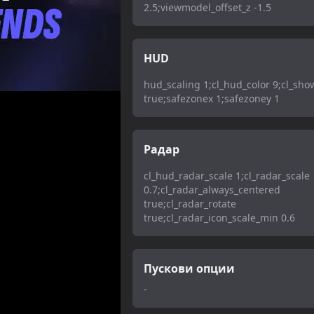
2.5;viewmodel_offset_z -1.5
HUD
hud_scaling 1;cl_hud_color 9;cl_sh
true;safezonex 1;safezoney 1
Радар
cl_hud_radar_scale 1;cl_radar_scale
0.7;cl_radar_always_centered
true;cl_radar_rotate
true;cl_radar_icon_scale_min 0.6
Пускови опции
-