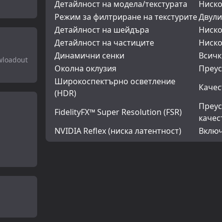
Детайлност на модела/текстурата
Ниск
Режим за филтриране на текстурите
Двул
Детайлност на шейдъра
Ниск
Детайлност на частиците
Ниск
Динамични сенки
Всичк
owloadout
Околна оклузия
Преус
Широкоспектърно осветление
Качес
(HDR)
Преус
FidelityFX™ Super Resolution (FSR)
качес
NVIDIA Reflex (ниска латентност)
Вклю