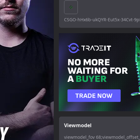
CSGO-hHx6b-ukQYR-Eut5x-34Cvt-9
Viewmodel
viewmodel_fov 68;viewmodel_offset