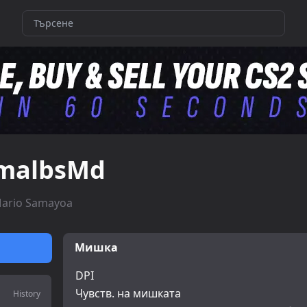
malbsMd
ario Samayoa
Мишка
DPI
Чувств. на мишката
History