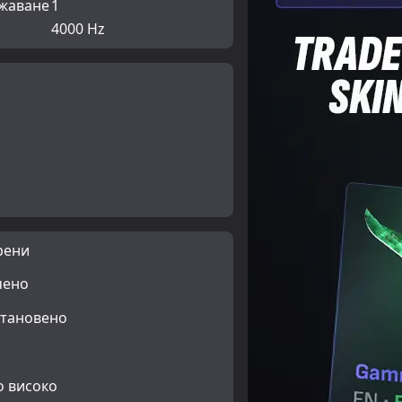
ижаване
1
4000 Hz
рени
чено
тановено
 високо