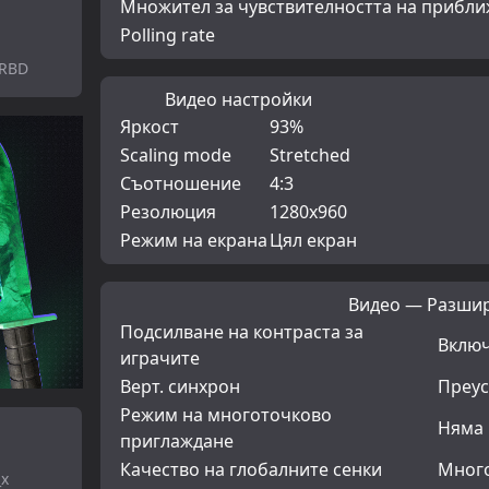
Множител за чувствителността на прибл
Polling rate
pRBD
Видео настройки
Яркост
93%
Scaling mode
Stretched
Съотношение
4:3
Резолюция
1280x960
Режим на екрана
Цял екран
Видео — Разши
Подсилване на контраста за
Вклю
играчите
Верт. синхрон
Преус
Режим на многоточково
Няма
приглаждане
Качество на глобалните сенки
Много
_x