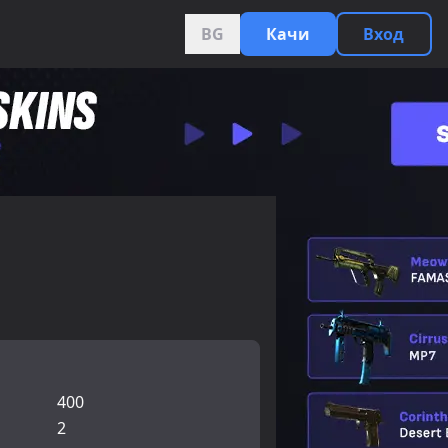
BG
Качи
Вход
400
2