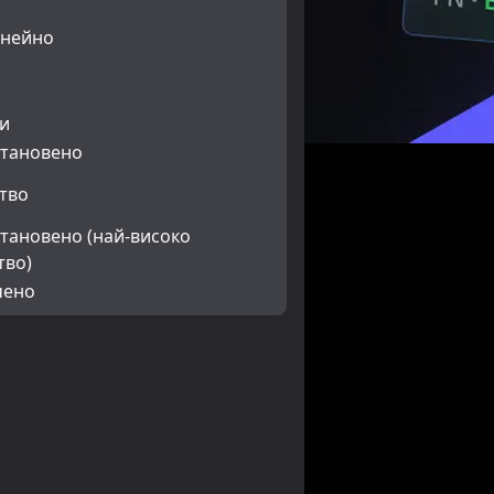
о
инейно
о
о
и
тановено
тво
тановено (най-високо
тво)
чено