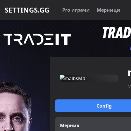
SETTINGS.GG
Pro играчи
Мерници
M
Config
Мерник