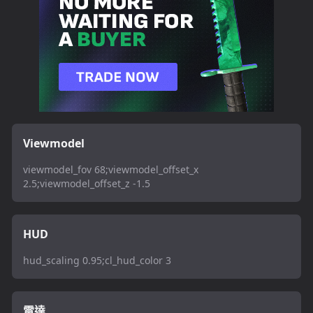
Viewmodel
viewmodel_fov 68;viewmodel_offset_x
2.5;viewmodel_offset_z -1.5
HUD
hud_scaling 0.95;cl_hud_color 3
雷達