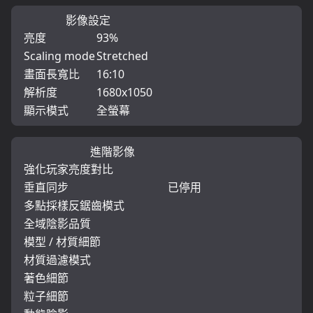
影像設定
亮度
93%
Scaling mode
Stretched
畫面長寬比
16:10
解析度
1680x1050
顯示模式
全螢幕
進階影像
強化玩家亮度對比
垂直同步
已停用
多點採樣反鋸齒模式
全域陰影品質
模型 / 材質細節
材質過濾模式
著色細節
粒子細節