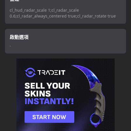
cl_hud_radar_scale 1;cl_radar_scale
0.6;cl_radar_always_centered true;cl_radar_rotate true
啟動選項
-