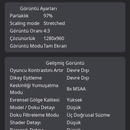
Görüntü Ayarları
Parlaklık
97%
Scaling mode
Stretched
Görüntü Oranı
4:3
Çözünürlük
1280x960
Görüntü Modu
Tam Ekran
Gelişmiş Görüntü
Oyuncu Kontrastını Artır
Devre Dışı
Dikey Eşitleme
Devre Dışı
Keskinliği Yumuşatma
8x MSAA
Modu
Evrensel Gölge Kalitesi
Yüksek
Model / Doku Detayı
Düşük
Doku Filtreleme Modu
Üç Doğrusal Süzme
Shader Detayı
Düşük