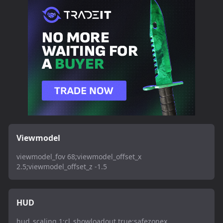
Viewmodel
viewmodel_fov 68;viewmodel_offset_x
2.5;viewmodel_offset_z -1.5
HUD
hud_scaling 1;cl_showloadout true;safezonex