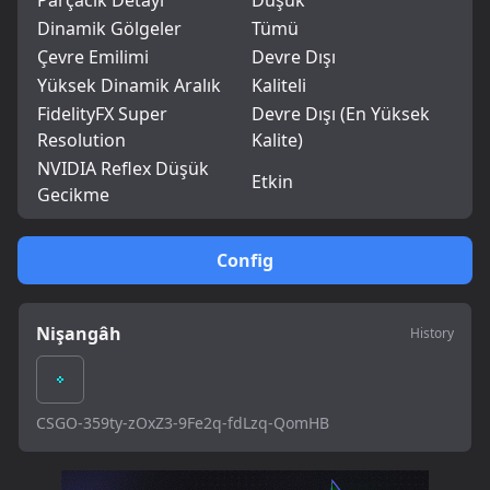
Parçacık Detayı
Düşük
Dinamik Gölgeler
Tümü
Çevre Emilimi
Devre Dışı
Yüksek Dinamik Aralık
Kaliteli
FidelityFX Super
Devre Dışı (En Yüksek
Resolution
Kalite)
NVIDIA Reflex Düşük
Etkin
Gecikme
Config
Nişangâh
History
CSGO-359ty-zOxZ3-9Fe2q-fdLzq-QomHB