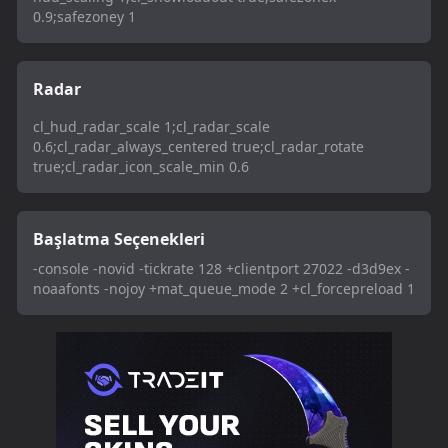
0.9;safezoney 1
Radar
cl_hud_radar_scale 1;cl_radar_scale
0.6;cl_radar_always_centered true;cl_radar_rotate
true;cl_radar_icon_scale_min 0.6
Başlatma Seçenekleri
-console -novid -tickrate 128 +clientport 27022 -d3d9ex -
noaafonts -nojoy +mat_queue_mode 2 +cl_forcepreload 1