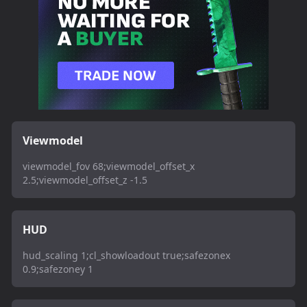
Viewmodel
viewmodel_fov 68;viewmodel_offset_x
2.5;viewmodel_offset_z -1.5
HUD
hud_scaling 1;cl_showloadout true;safezonex
0.9;safezoney 1