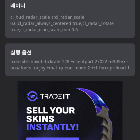
레이더
cl_hud_radar_scale 1;cl_radar_scale
0.6;cl_radar_always_centered true;cl_radar_rotate
true;cl_radar_icon_scale_min 0.6
실행 옵션
-console -novid -tickrate 128 +clientport 27022 -d3d9ex -
noaafonts -nojoy +mat_queue_mode 2 +cl_forcepreload 1