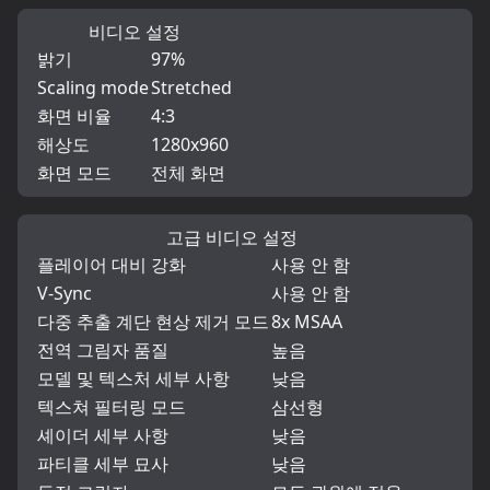
비디오 설정
밝기
97%
Scaling mode
Stretched
화면 비율
4:3
해상도
1280x960
화면 모드
전체 화면
고급 비디오 설정
플레이어 대비 강화
사용 안 함
V-Sync
사용 안 함
다중 추출 계단 현상 제거 모드
8x MSAA
전역 그림자 품질
높음
모델 및 텍스처 세부 사항
낮음
텍스쳐 필터링 모드
삼선형
셰이더 세부 사항
낮음
파티클 세부 묘사
낮음