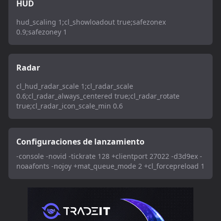
HUD
hud_scaling 1;cl_showloadout true;safezonex
0.9;safezoney 1
Radar
cl_hud_radar_scale 1;cl_radar_scale
0.6;cl_radar_always_centered true;cl_radar_rotate
true;cl_radar_icon_scale_min 0.6
Configuraciones de lanzamiento
-console -novid -tickrate 128 +clientport 27022 -d3d9ex -
noaafonts -nojoy +mat_queue_mode 2 +cl_forcepreload 1