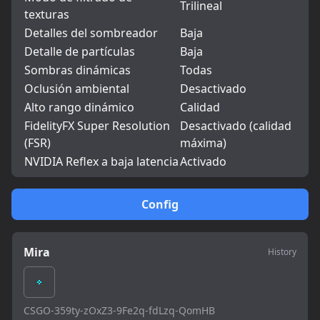
Trilineal
texturas
Detalles del sombreador
Baja
Detalle de partículas
Baja
Sombras dinámicas
Todas
Oclusión ambiental
Desactivado
Alto rango dinámico
Calidad
FidelityFX Super Resolution
Desactivado (calidad
(FSR)
máxima)
NVIDIA Reflex a baja latencia
Activado
Config
Mira
History
CSGO-359ty-zOxZ3-9Fe2q-fdLzq-QomHB