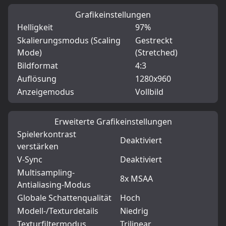
Grafikeinstellungen
Helligkeit
97%
Skalierungsmodus (Scaling
Gestreckt
Mode)
(Stretched)
Bildformat
4:3
Auflösung
1280x960
Anzeigemodus
Vollbild
Erweiterte Grafikeinstellungen
Spielerkontrast
Deaktiviert
verstärken
V-Sync
Deaktiviert
Multisampling-
8x MSAA
Antialiasing-Modus
Globale Schattenqualität
Hoch
Modell-/Texturdetails
Niedrig
Texturfiltermodus
Trilinear