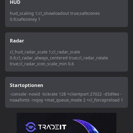
HUD
hud_scaling 1;cl_showloadout true;safezonex
0.9;safezoney 1
Radar
cl_hud_radar_scale 1;cl_radar_scale
0.6;cl_radar_always_centered true;cl_radar_rotate
true;cl_radar_icon_scale_min 0.6
Startoptionen
-console -novid -tickrate 128 +clientport 27022 -d3d9ex -
noaafonts -nojoy +mat_queue_mode 2 +cl_forcepreload 1