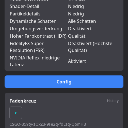
Shader-Detail
Niedrig
Partikeldetails
Niedrig
Dynamische Schatten
Alle Schatten
Umgebungsverdeckung
Deaktiviert
Hoher Farbkontrast (HDR)
Qualität
FidelityFX Super
Deaktiviert (Höchste
Resolution (FSR)
Qualität)
NVIDIA Reflex: niedrige
Aktiviert
Latenz
Config
Fadenkreuz
History
CSGO-359ty-zOxZ3-9Fe2q-fdLzq-QomHB