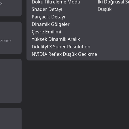
Doku Filtreleme Modu
İki Doğrusal 
_x
Shader Detayı
Düşük
Parçacık Detayı
Dinamik Gölgeler
Çevre Emilimi
Yüksek Dinamik Aralık
ezonex
FidelityFX Super Resolution
NVIDIA Reflex Düşük Gecikme