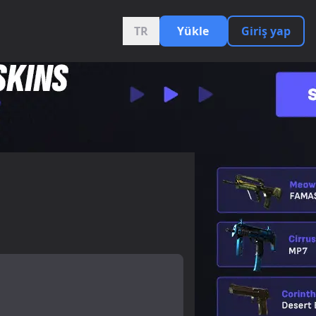
TR
Yükle
Giriş yap