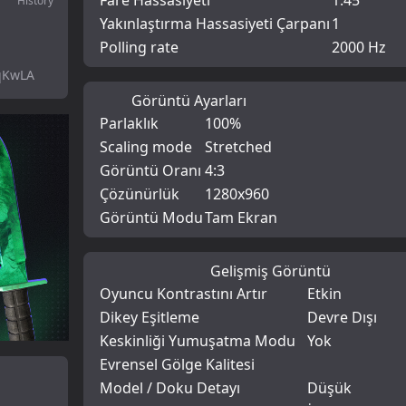
Fare Hassasiyeti
1.45
History
Yakınlaştırma Hassasiyeti Çarpanı
1
Polling rate
2000 Hz
qKwLA
Görüntü Ayarları
Parlaklık
100%
Scaling mode
Stretched
Görüntü Oranı
4:3
Çözünürlük
1280x960
Görüntü Modu
Tam Ekran
Gelişmiş Görüntü
Oyuncu Kontrastını Artır
Etkin
Dikey Eşitleme
Devre Dışı
Keskinliği Yumuşatma Modu
Yok
Evrensel Gölge Kalitesi
Model / Doku Detayı
Düşük