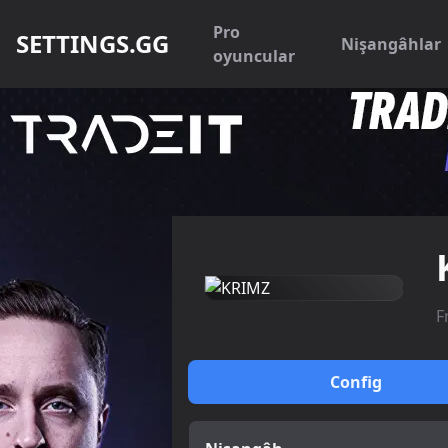
Pro
SETTINGS.GG
Nişangâhlar
oyuncular
F
Config