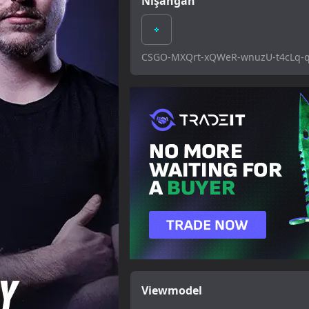
Nişangâh
CSGO-MXQrt-xQWeR-wnuzU-t4cLq-
Viewmodel