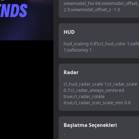
viewmodel_fov 68;viewmodel_offset
2.5;viewmodel_offset_z -1.5
HUD
hud_scaling 0.85;cl_hud_color 1;saf
1;safezoney 1
Radar
cl_hud_radar_scale 1;cl_radar_scale
0.7;cl_radar_always_centered
true;cl_radar_rotate
true;cl_radar_icon_scale_min 0.6
Başlatma Seçenekleri
-