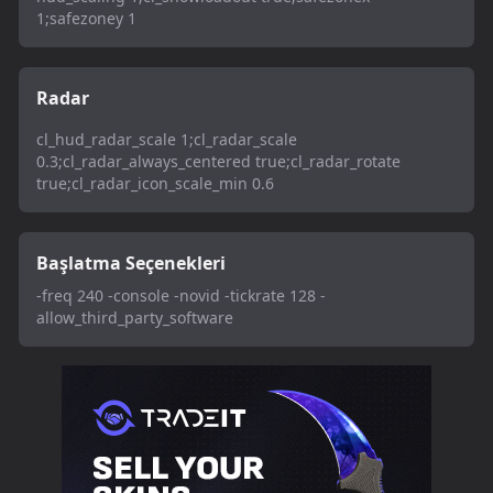
1;safezoney 1
Radar
cl_hud_radar_scale 1;cl_radar_scale
0.3;cl_radar_always_centered true;cl_radar_rotate
true;cl_radar_icon_scale_min 0.6
Başlatma Seçenekleri
-freq 240 -console -novid -tickrate 128 -
allow_third_party_software