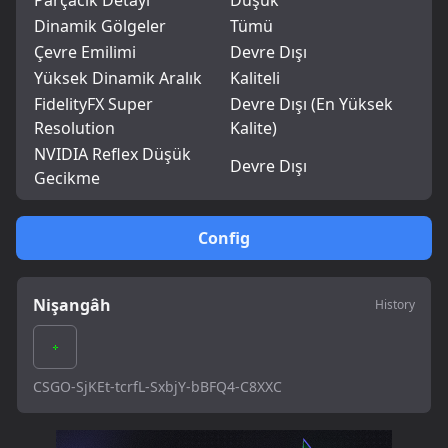
Parçacık Detayı
Düşük
Dinamik Gölgeler
Tümü
Çevre Emilimi
Devre Dışı
Yüksek Dinamik Aralık
Kaliteli
FidelityFX Super
Devre Dışı (En Yüksek
Resolution
Kalite)
NVIDIA Reflex Düşük
Devre Dışı
Gecikme
Config
Nişangâh
History
CSGO-SjKEt-tcrfL-SxbjY-bBFQ4-C8XXC