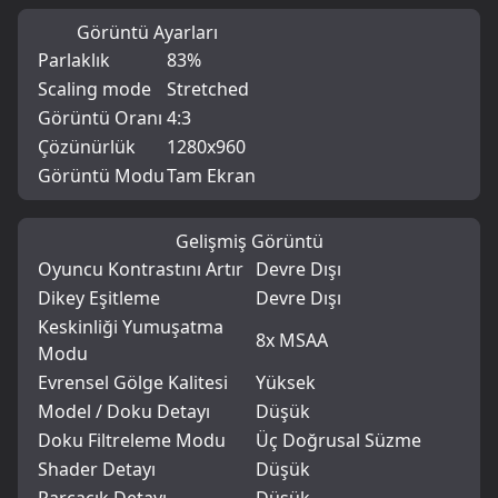
Görüntü Ayarları
Parlaklık
83%
Scaling mode
Stretched
Görüntü Oranı
4:3
Çözünürlük
1280x960
Görüntü Modu
Tam Ekran
Gelişmiş Görüntü
Oyuncu Kontrastını Artır
Devre Dışı
Dikey Eşitleme
Devre Dışı
Keskinliği Yumuşatma
8x MSAA
Modu
Evrensel Gölge Kalitesi
Yüksek
Model / Doku Detayı
Düşük
Doku Filtreleme Modu
Üç Doğrusal Süzme
Shader Detayı
Düşük