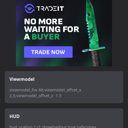
Viewmodel
viewmodel_fov 68;viewmodel_offset_x
2.5;viewmodel_offset_z -1.5
HUD
hud_scaling 1;cl_showloadout true;safezonex