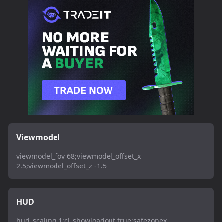
Viewmodel
viewmodel_fov 68;viewmodel_offset_x
2.5;viewmodel_offset_z -1.5
HUD
hud_scaling 1;cl_showloadout true;safezonex