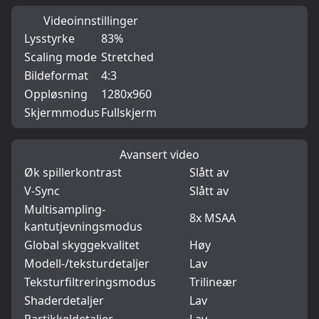
Videoinnstillinger
Lysstyrke
83%
Scaling mode
Stretched
Bildeformat
4:3
Oppløsning
1280x960
Skjermmodus
Fullskjerm
Avansert video
Øk spillerkontrast
Slått av
V-Sync
Slått av
Multisampling-
8x MSAA
kantutjevningsmodus
Global skyggekvalitet
Høy
Modell-/teksturdetaljer
Lav
Teksturfiltreringsmodus
Trilineær
Shaderdetaljer
Lav