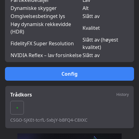
Partikkeldetaljer
Lav
Dynamiske skygger
Alt
Omgivelsesbetinget lys
Slått av
Høy dynamisk rekkevidde
Kvalitet
(HDR)
Slått av (høyest
FidelityFX Super Resolution
kvalitet)
NVIDIA Reflex – lav forsinkelse
Slått av
Config
Trådkors
History
CSGO-SjKEt-tcrfL-SxbjY-bBFQ4-C8XXC