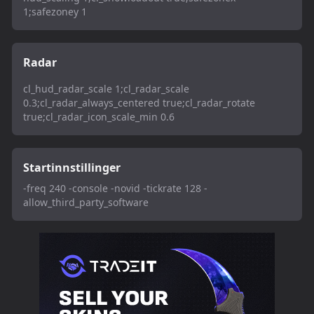
1;safezoney 1
Radar
cl_hud_radar_scale 1;cl_radar_scale
0.3;cl_radar_always_centered true;cl_radar_rotate
true;cl_radar_icon_scale_min 0.6
Startinnstillinger
-freq 240 -console -novid -tickrate 128 -
allow_third_party_software