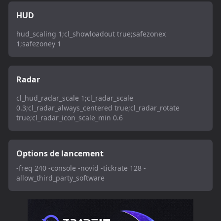
HUD
hud_scaling 1;cl_showloadout true;safezonex
1;safezoney 1
Radar
cl_hud_radar_scale 1;cl_radar_scale
0.3;cl_radar_always_centered true;cl_radar_rotate
true;cl_radar_icon_scale_min 0.6
Options de lancement
-freq 240 -console -novid -tickrate 128 -
allow_third_party_software