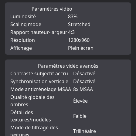
Paramètres vidéo
Luminosité
83%
Scaling mode
Stretched
Rapport hauteur-largeur
4:3
Résolution
1280x960
Affichage
Plein écran
Paramètres vidéo avancés
Contraste subjectif accru
Désactivé
Synchronisation verticale
Désactivé
Mode anticrénelage MSAA
8x MSAA
Qualité globale des
Élevée
ombres
Détail des
Faible
textures/modèles
Mode de filtrage des
Trilinéaire
textures