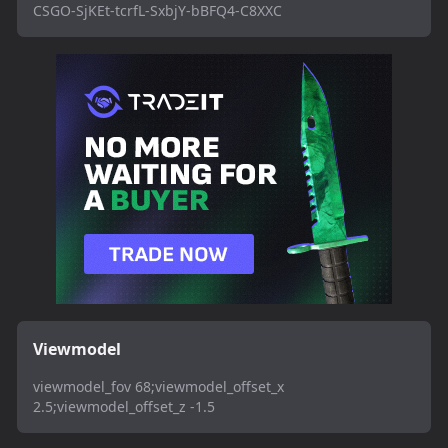
CSGO-SjKEt-tcrfL-SxbjY-bBFQ4-C8XXC
Viewmodel
viewmodel_fov 68;viewmodel_offset_x
2.5;viewmodel_offset_z -1.5