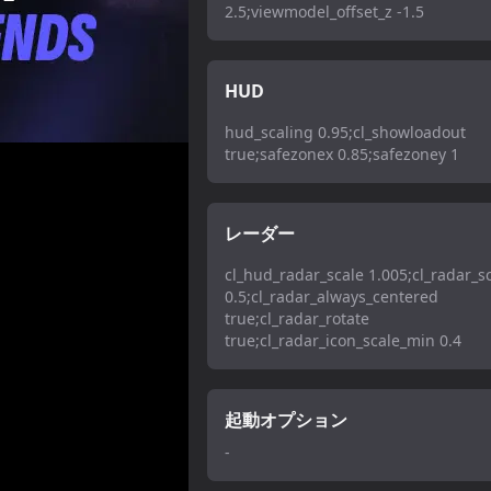
2.5;viewmodel_offset_z -1.5
HUD
hud_scaling 0.95;cl_showloadout
true;safezonex 0.85;safezoney 1
レーダー
cl_hud_radar_scale 1.005;cl_radar_s
0.5;cl_radar_always_centered
true;cl_radar_rotate
true;cl_radar_icon_scale_min 0.4
起動オプション
-