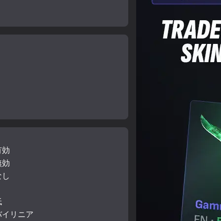
有効
無効
なし
低
バイリニア