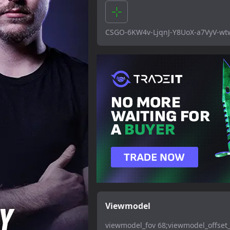
CSGO-6KW4v-LjqnJ-Y8UoX-a7VyV-w
Viewmodel
viewmodel_fov 68;viewmodel_offset