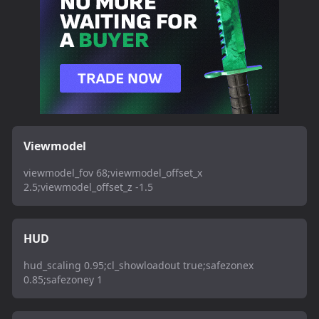
Viewmodel
viewmodel_fov 68;viewmodel_offset_x
2.5;viewmodel_offset_z -1.5
HUD
hud_scaling 0.95;cl_showloadout true;safezonex
0.85;safezoney 1