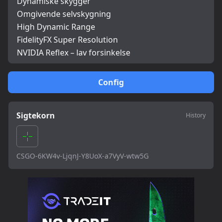
Dynamiske skygger
Omgivende selvskygning
High Dynamic Range
FidelityFX Super Resolution
NVIDIA Reflex – lav forsinkelse
Config
Sigtekorn
History
CSGO-6KW4v-LjqnJ-Y8UoX-a7VyV-wtw5G