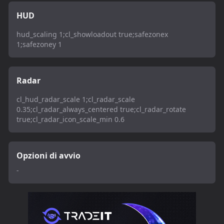
HUD
hud_scaling 1;cl_showloadout true;safezonex
1;safezoney 1
Radar
cl_hud_radar_scale 1;cl_radar_scale
0.35;cl_radar_always_centered true;cl_radar_rotate
true;cl_radar_icon_scale_min 0.6
Opzioni di avvio
-