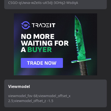
CSGO-qUwva-wZeXs-uK5dJ-3OHq2-WsdqA
Viewmodel
viewmodel_fov 68;viewmodel_offset_x
2.5;viewmodel_offset_z -1.5