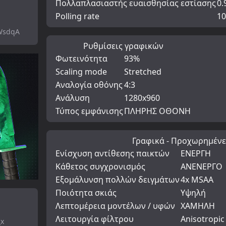
Πολλαπλασιαστής ευαισθησίας εστίασης
0.
Polling rate
10
WsdqA
Ρυθμίσεις γραφικών
Φωτεινότητα
93%
Scaling mode
Stretched
Αναλογία οθόνης
4:3
Ανάλυση
1280x960
Τύπος εμφάνισης
ΠΛΗΡΗΣ ΟΘΟΝΗ
Γραφικά - Προχωρημένε
Ενίσχυση αντίθεσης παικτών
ΕΝΕΡΓΗ
Κάθετος συγχρονισμός
ΑΝΕΝΕΡΓΟ
Εξομάλυνση πολλών δειγμάτων
4x MSAA
Ποιότητα σκιάς
Υψηλή
Λεπτομέρεια μοντέλων / υφών
ΧΑΜΗΛΗ
Λειτουργία φίλτρου
Anisotropic
_x