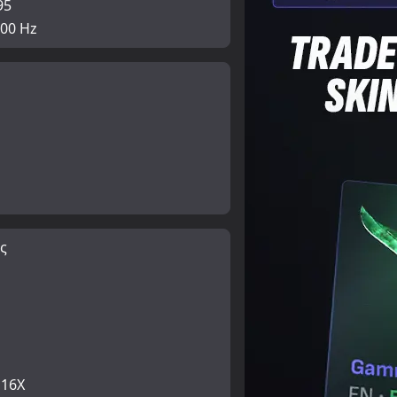
95
00 Hz
ς
 16X