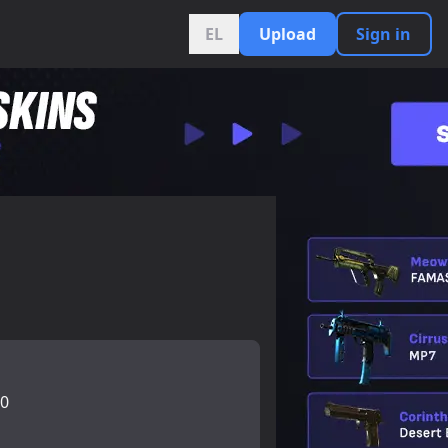
EL
Upload
Sign in
0