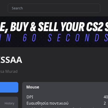
ISSAA
ssa Murad
Mouse
DPI
40
Ευαισθησία ποντικιού
2
History