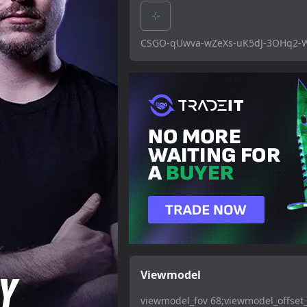
CSGO-qUwva-wZeXs-uK5dJ-3OHq2-
Viewmodel
viewmodel_fov 68;viewmodel_offset