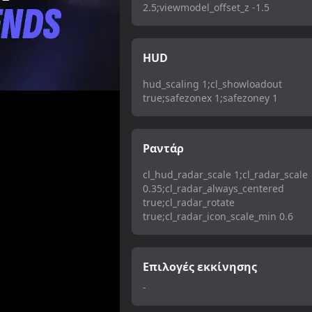
2.5;viewmodel_offset_z -1.5
HUD
hud_scaling 1;cl_showloadout
true;safezonex 1;safezoney 1
Ραντάρ
cl_hud_radar_scale 1;cl_radar_scale
0.35;cl_radar_always_centered
true;cl_radar_rotate
true;cl_radar_icon_scale_min 0.6
Επιλογές εκκίνησης
-