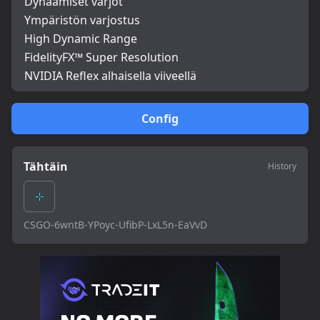
Dynaamiset varjot
Ympäristön varjostus
High Dynamic Range
FidelityFX™ Super Resolution
NVIDIA Reflex alhaisella viiveellä
Config
Tähtäin
History
CSGO-6wntB-YPoyc-UfibP-LxL5n-EaVvD