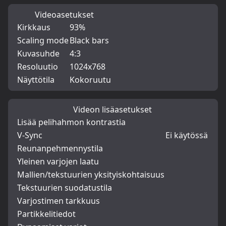
Videoasetukset
Kirkkaus
93%
Scaling mode
Black bars
Kuvasuhde
4:3
Resoluutio
1024x768
Näyttötila
Kokoruutu
Videon lisäasetukset
Lisää pelihahmon kontrastia
V-Sync
Ei käytössä
Reunanpehmennystila
Yleinen varjojen laatu
Mallien/tekstuurien yksityiskohtaisuus
Tekstuurien suodatustila
Varjostimen tarkkuus
Partikkelitiedot