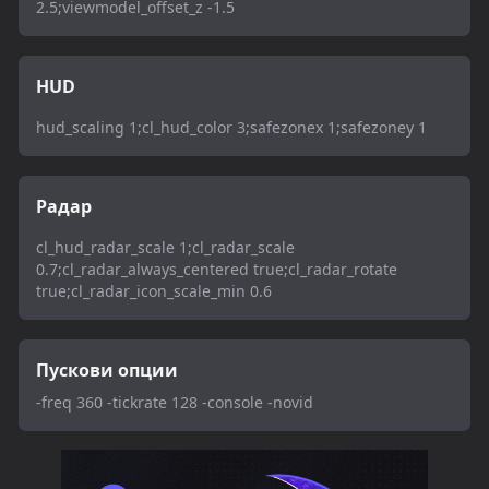
2.5;viewmodel_offset_z -1.5
HUD
hud_scaling 1;cl_hud_color 3;safezonex 1;safezoney 1
Радар
cl_hud_radar_scale 1;cl_radar_scale
0.7;cl_radar_always_centered true;cl_radar_rotate
true;cl_radar_icon_scale_min 0.6
Пускови опции
-freq 360 -tickrate 128 -console -novid