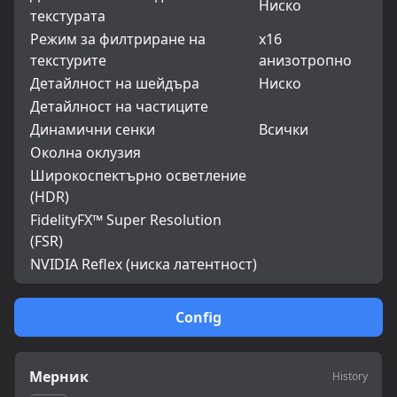
Ниско
текстурата
Режим за филтриране на
x16
текстурите
анизотропно
Детайлност на шейдъра
Ниско
Детайлност на частиците
Динамични сенки
Всички
Околна оклузия
Широкоспектърно осветление
(HDR)
FidelityFX™ Super Resolution
(FSR)
NVIDIA Reflex (ниска латентност)
Config
Мерник
History