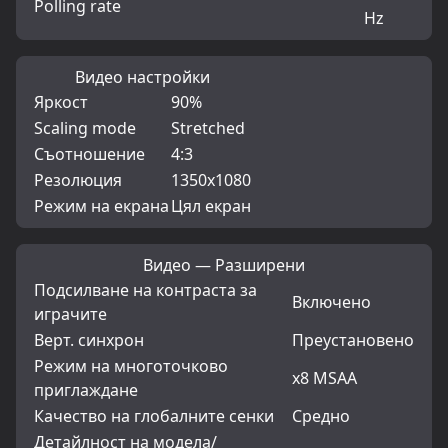
Polling rate
Hz
Видео настройки
Яркост
90%
Scaling mode
Stretched
Съотношение
4:3
Резолюция
1350x1080
Режим на екрана
Цял екран
Видео — Разширени
Подсилване на контраста за
Включено
играчите
Верт. синхрон
Преустановено
Режим на многоточково
x8 MSAA
приглаждане
Качество на глобалните сенки
Средно
Детайлност на модела/