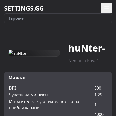
SETTINGS.GG
huNter-
Nemanja Kovač
Мишка
DPI
800
Чувств. на мишката
1.25
Множител за чувствителността на
1
приближаване
4000