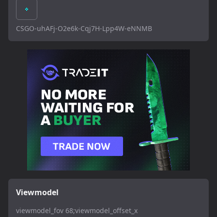
CSGO-uhAFj-O2e6k-Cqj7H-Lpp4W-eNNMB
Viewmodel
viewmodel_fov 68;viewmodel_offset_x