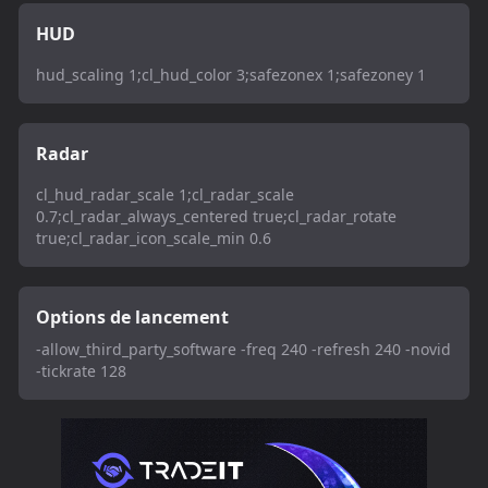
HUD
hud_scaling 1;cl_hud_color 3;safezonex 1;safezoney 1
Radar
cl_hud_radar_scale 1;cl_radar_scale
0.7;cl_radar_always_centered true;cl_radar_rotate
true;cl_radar_icon_scale_min 0.6
Options de lancement
-allow_third_party_software -freq 240 -refresh 240 -novid
-tickrate 128