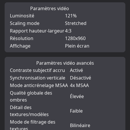
Paramètres vidéo
Luminosité
121%
Scaling mode
Stretched
Rapport hauteur-largeur
4:3
Résolution
1280x960
Affichage
Plein écran
Paramètres vidéo avancés
Contraste subjectif accru
Activé
Synchronisation verticale
Désactivé
Mode anticrénelage MSAA
4x MSAA
Qualité globale des
Élevée
ombres
Détail des
Faible
textures/modèles
Mode de filtrage des
Bilinéaire
textures