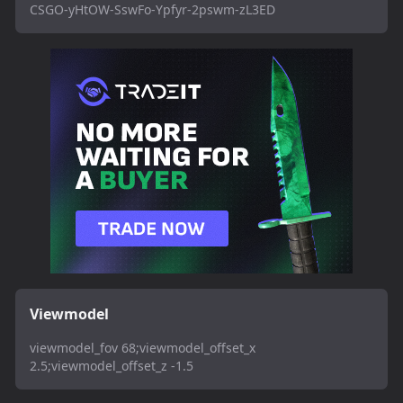
CSGO-yHtOW-SswFo-Ypfyr-2pswm-zL3ED
Viewmodel
viewmodel_fov 68;viewmodel_offset_x
2.5;viewmodel_offset_z -1.5