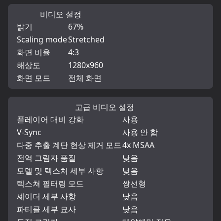
비디오 설정
밝기
67%
Scaling mode
Stretched
화면 비율
4:3
해상도
1280x960
화면 모드
전체 화면
고급 비디오 설정
플레이어 대비 강화
사용
V-Sync
사용 안 함
다중 추출 계단 현상 제거 모드
4x MSAA
전역 그림자 품질
낮음
모델 및 텍스처 세부 사항
낮음
텍스쳐 필터링 모드
쌍선형
셰이더 세부 사항
낮음
파티클 세부 묘사
낮음