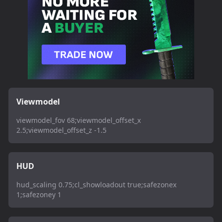
Viewmodel
viewmodel_fov 68;viewmodel_offset_x
2.5;viewmodel_offset_z -1.5
HUD
hud_scaling 0.75;cl_showloadout true;safezonex
1;safezoney 1