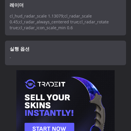
레이더
cl_hud_radar_scale 1.13079;cl_radar_scale
0.45;cl_radar_always_centered true;cl_radar_rotate
true;cl_radar_icon_scale_min 0.6
실행 옵션
-