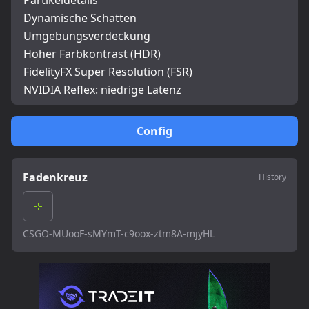
Partikeldetails
Dynamische Schatten
Umgebungsverdeckung
Hoher Farbkontrast (HDR)
FidelityFX Super Resolution (FSR)
NVIDIA Reflex: niedrige Latenz
Config
Fadenkreuz
History
CSGO-MUooF-sMYmT-c9oox-ztm8A-mjyHL